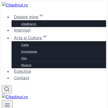
Skip
to
Despre mine
content
citadinul.ro
Interviuri
Arta si Cultura
Carte
Evenimente
Film
Muzica
Eclectice
Contact