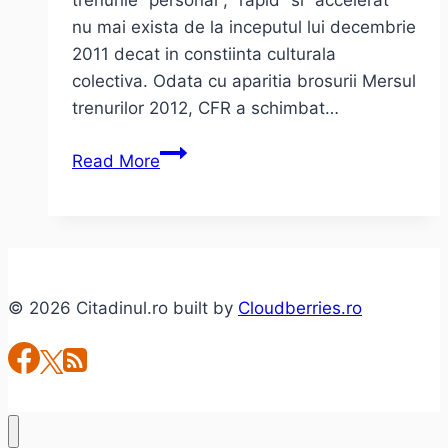
trenurile “personal“, “rapid” si “accelerat”
nu mai exista de la inceputul lui decembrie
2011 decat in constiinta culturala
colectiva. Odata cu aparitia brosurii Mersul
trenurilor 2012, CFR a schimbat…
Despre
Read More
trenuri
si
forme
fara
fond.
© 2026 Citadinul.ro built by
Cloudberries.ro