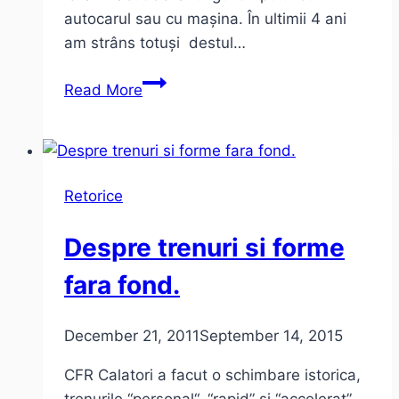
autocarul sau cu mașina. În ultimii 4 ani
am strâns totuși destul…
Trenuri
Read More
Intercity
și
alte
povești
Retorice
cu
CFR
Despre trenuri si forme
fara fond.
December 21, 2011
September 14, 2015
CFR Calatori a facut o schimbare istorica,