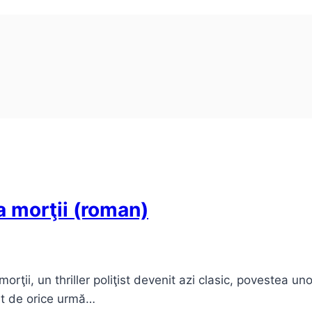
ea morţii (roman)
orţii, un thriller poliţist devenit azi clasic, povestea u
sit de orice urmă…