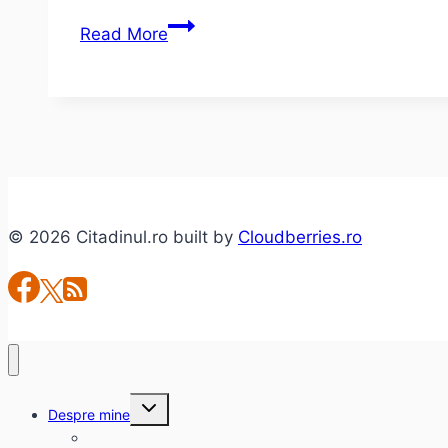
Ira
Read More
Levin
–
Sărutul
dinaintea
morţii
(roman)
© 2026 Citadinul.ro built by
Cloudberries.ro
Toggle
Despre mine
child
menu
citadinul.ro