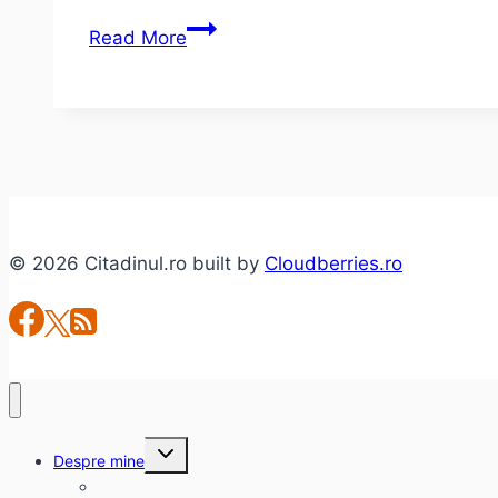
John
Read More
Fowles
–
Colecţionarul
© 2026 Citadinul.ro built by
Cloudberries.ro
Toggle
Despre mine
child
menu
citadinul.ro