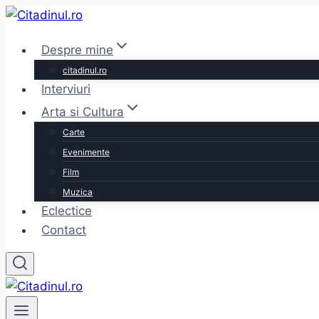
Skip
to
Despre mine
content
citadinul.ro
Interviuri
Arta si Cultura
Carte
Evenimente
Film
Muzica
Eclectice
Contact