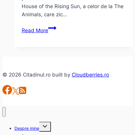
House of the Rising Sun, a celor de la The
Animals, care zic…
The
Read More
Animals
–
”House
of
The
© 2026 Citadinul.ro built by
Cloudberries.ro
Rising
Sun”
Toggle
Despre mine
child
menu