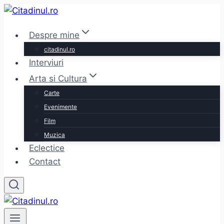
Skip
to
Despre mine
content
citadinul.ro
Interviuri
Arta si Cultura
Carte
Evenimente
Film
Muzica
Eclectice
Contact