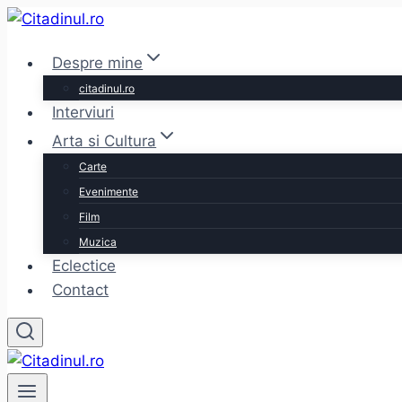
Skip
to
Despre mine
content
citadinul.ro
Interviuri
Arta si Cultura
Carte
Evenimente
Film
Muzica
Eclectice
Contact