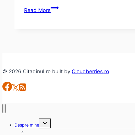
Dordeduh
Read More
–
concert
de
lansare
album
Dar
de
© 2026 Citadinul.ro built by
Cloudberries.ro
duh
(@Fabrica
Club,
27.10.2012)
Toggle
Despre mine
child
menu
citadinul.ro