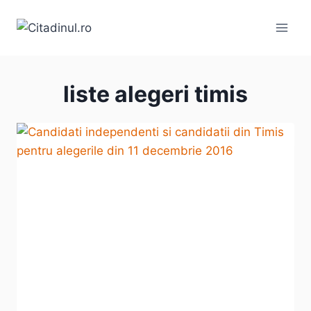
Skip
to
content
liste alegeri timis