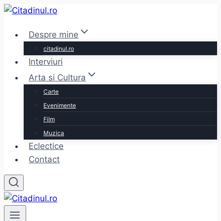
Skip
to
Despre mine
content
citadinul.ro
Interviuri
Arta si Cultura
Carte
Evenimente
Film
Muzica
Eclectice
Contact