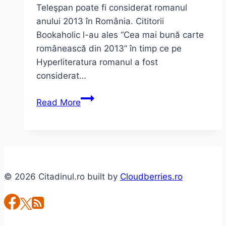
Teleşpan poate fi considerat romanul
anului 2013 în România. Cititorii
Bookaholic l-au ales “Cea mai bună carte
românească din 2013” în timp ce pe
Hyperliteratura romanul a fost
considerat…
Am
Read More
citit
şi
eu
Cimitirul
de
© 2026 Citadinul.ro built by
Cloudberries.ro
Teleşpan