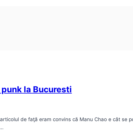
 punk la Bucuresti
ticolul de faţă eram convins că Manu Chao e cât se po
c…