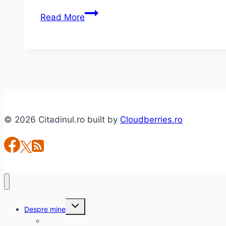
Manu
Read More
Chao:
o
seară
de
ska
punk
la
© 2026 Citadinul.ro built by
Cloudberries.ro
Bucuresti
Toggle
Despre mine
child
menu
citadinul.ro