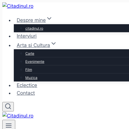
Skip
to
Despre mine
content
citadinul.ro
Interviuri
Arta si Cultura
Carte
Evenimente
Film
Muzica
Eclectice
Contact