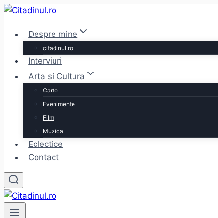
Skip
to
Despre mine
content
citadinul.ro
Interviuri
Arta si Cultura
Carte
Evenimente
Film
Muzica
Eclectice
Contact