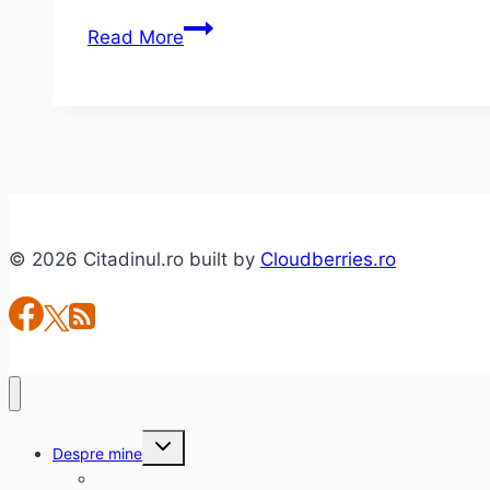
Domnul
Read More
Ibrahim
şi
florile
din
Coran
–
E.
© 2026 Citadinul.ro built by
Cloudberries.ro
E.
Schmitt
Toggle
Despre mine
child
menu
citadinul.ro