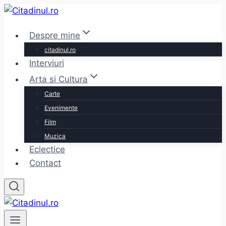
Skip
to
Despre mine
content
citadinul.ro
Interviuri
Arta si Cultura
Carte
Evenimente
Film
Muzica
Eclectice
Contact