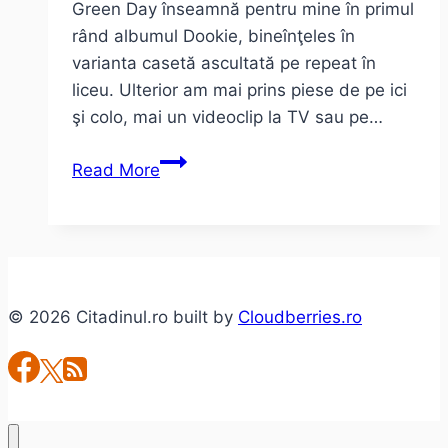
Green Day înseamnă pentru mine în primul
rând albumul Dookie, bineînţeles în
varianta casetă ascultată pe repeat în
liceu. Ulterior am mai prins piese de pe ici
şi colo, mai un videoclip la TV sau pe…
Piesa
Read More
de
Duminică:
un
pic
de
© 2026 Citadinul.ro built by
Cloudberries.ro
Green
Day
(videoclipuri)