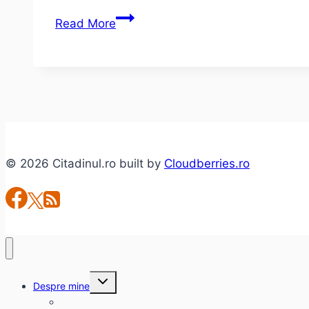
Realitatea
Read More
TV
îşi
bate
joc
de
ideea
de
© 2026 Citadinul.ro built by
Cloudberries.ro
jurnalism
Toggle
Despre mine
child
menu
citadinul.ro