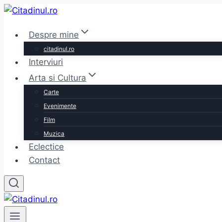
Skip
to
Despre mine
content
citadinul.ro
Interviuri
Arta si Cultura
Carte
Evenimente
Film
Muzica
Eclectice
Contact