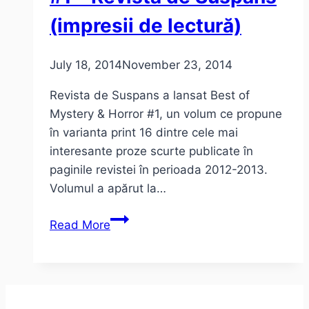
(impresii de lectură)
July 18, 2014
November 23, 2014
Revista de Suspans a lansat Best of
Mystery & Horror #1, un volum ce propune
în varianta print 16 dintre cele mai
interesante proze scurte publicate în
paginile revistei în perioada 2012-2013.
Volumul a apărut la…
Best
Read More
of
Mystery
&
Horror