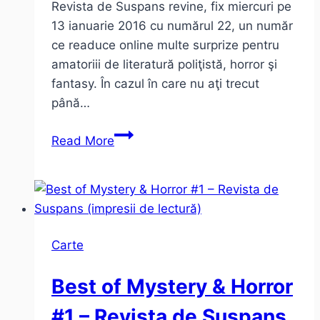
Revista de Suspans revine, fix miercuri pe
13 ianuarie 2016 cu numărul 22, un număr
ce readuce online multe surprize pentru
amatoriii de literatură poliţistă, horror şi
fantasy. În cazul în care nu aţi trecut
până…
Revista
Read More
de
Suspans
revine.
Din
13
Carte
ianuarie
2016
Best of Mystery & Horror
#1 – Revista de Suspans