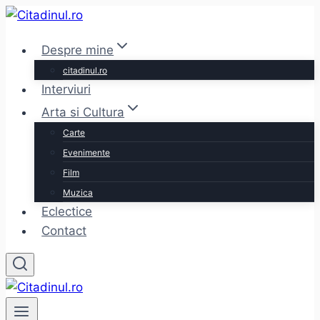
Skip
to
Despre mine
content
citadinul.ro
Interviuri
Arta si Cultura
Carte
Evenimente
Film
Muzica
Eclectice
Contact