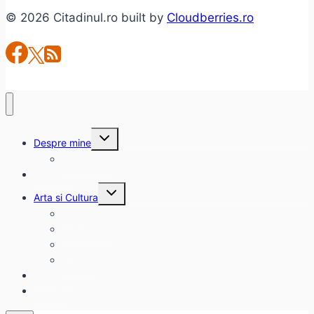
#1
© 2026 Citadinul.ro built by
Cloudberries.ro
–
Revista
de
Suspans
(impresii
de
lectură)
Toggle
Despre mine
child
menu
citadinul.ro
Interviuri
Toggle
Arta si Cultura
child
menu
Carte
Evenimente
Film
Muzica
Eclectice
Contact