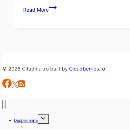
Super
Read More
Bowl
XLVI
–
un
circ
comercial!
© 2026 Citadinul.ro built by
Cloudberries.ro
Toggle
Despre mine
child
menu
citadinul.ro