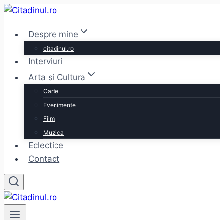
Skip
to
Despre mine
content
citadinul.ro
Interviuri
Arta si Cultura
Carte
Evenimente
Film
Muzica
Eclectice
Contact