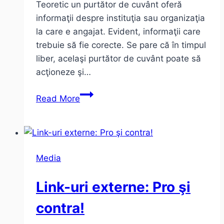
Teoretic un purtător de cuvânt oferă
informaţii despre instituţia sau organizaţia
la care e angajat. Evident, informaţii care
trebuie să fie corecte. Se pare că în timpul
liber, acelaşi purtător de cuvânt poate să
acţioneze şi…
Atunci
Read More
când
un
purtător
de
Media
cuvânt
poate
Link-uri externe: Pro şi
fi
şi
contra!
“sursă”