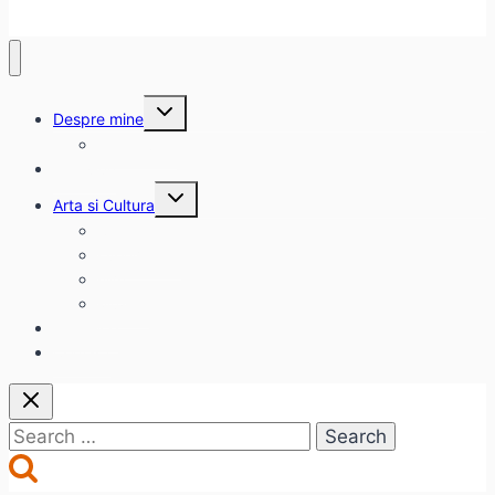
Toggle
Despre mine
child
menu
citadinul.ro
Interviuri
Toggle
Arta si Cultura
child
menu
Carte
Evenimente
Film
Muzica
Eclectice
Contact
Search
for: