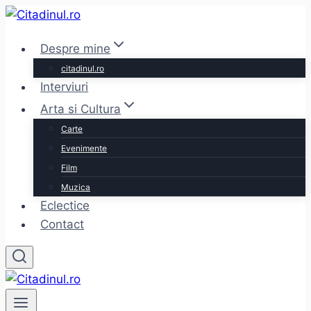
Skip
to
Despre mine
content
citadinul.ro
Interviuri
Arta si Cultura
Carte
Evenimente
Film
Muzica
Eclectice
Contact