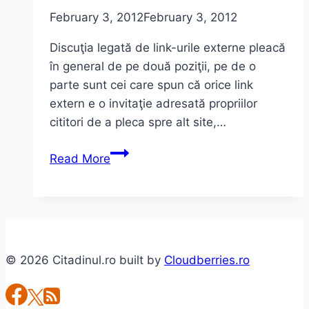
February 3, 2012
February 3, 2012
Discuţia legată de link-urile externe pleacă
în general de pe două poziţii, pe de o
parte sunt cei care spun că orice link
extern e o invitaţie adresată propriilor
cititori de a pleca spre alt site,…
Link-
Read More
uri
externe:
Pro
şi
contra!
© 2026 Citadinul.ro built by
Cloudberries.ro