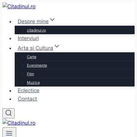
Skip
to
Despre mine
content
citadinul.ro
Interviuri
Arta si Cultura
Carte
Evenimente
Film
Muzica
Eclectice
Contact