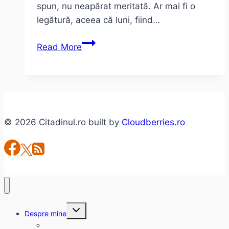
spun, nu neapărat meritată. Ar mai fi o
legătură, aceea că luni, fiind…
Taximetriștii
Read More
și
ziua
de
luni
© 2026 Citadinul.ro built by
Cloudberries.ro
Toggle
Despre mine
child
menu
citadinul.ro