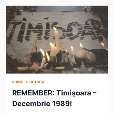
23
DE
ANI.
NU
AI
VOIE
SĂ
UIȚI
!
SOCIAL & POLITICA
REMEMBER: Timişoara –
Decembrie 1989!