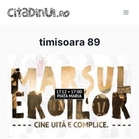
Skip
to
content
timisoara 89