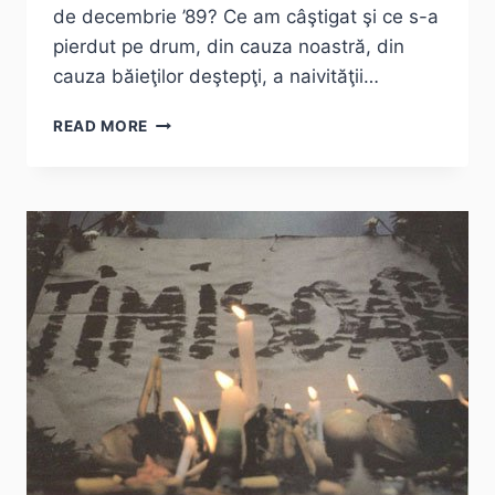
de decembrie ’89? Ce am câştigat şi ce s-a
pierdut pe drum, din cauza noastră, din
cauza băieţilor deştepţi, a naivităţii…
CE
READ MORE
A
MAI
RĂMAS
DIN
OAMENI?
DUPĂ
24
DE
ANI.