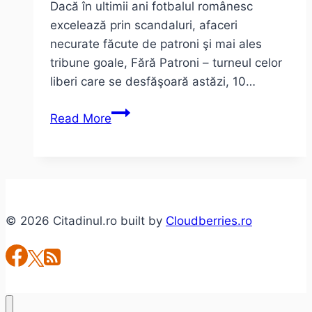
Dacă în ultimii ani fotbalul românesc
excelează prin scandaluri, afaceri
necurate făcute de patroni şi mai ales
tribune goale, Fără Patroni – turneul celor
liberi care se desfăşoară astăzi, 10…
Turneul
Read More
celor
liberi.
Despre
un
altfel
© 2026 Citadinul.ro built by
Cloudberries.ro
de
fotbal.