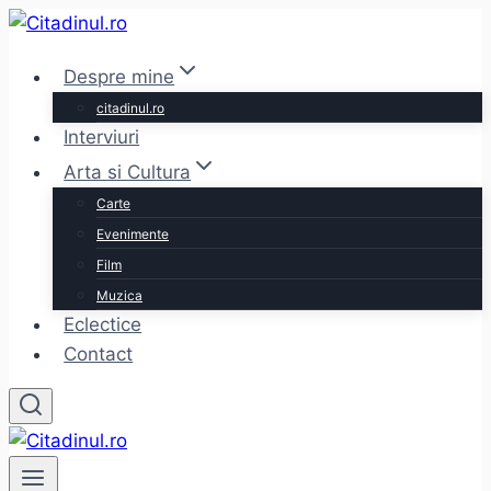
Skip
to
Despre mine
content
citadinul.ro
Interviuri
Arta si Cultura
Carte
Evenimente
Film
Muzica
Eclectice
Contact