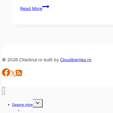
5
Read More
despre
–
Webstock
2015
+
cum
e
© 2026 Citadinul.ro built by
Cloudberries.ro
cu
vlogging-
ul
Toggle
Despre mine
child
menu
citadinul.ro