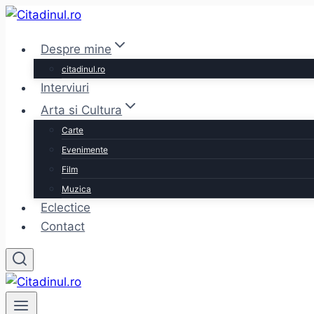
Skip
to
Despre mine
content
citadinul.ro
Interviuri
Arta si Cultura
Carte
Evenimente
Film
Muzica
Eclectice
Contact