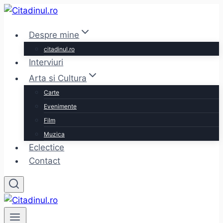
Skip
to
Despre mine
content
citadinul.ro
Interviuri
Arta si Cultura
Carte
Evenimente
Film
Muzica
Eclectice
Contact