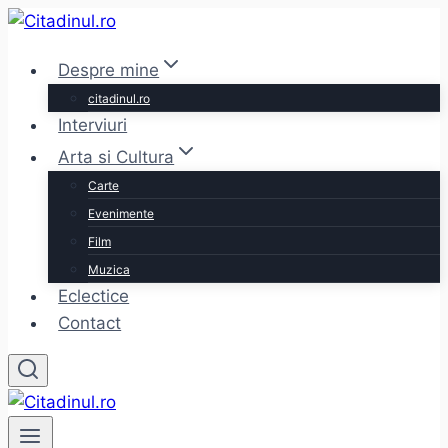
Skip
to
Despre mine
content
citadinul.ro
Interviuri
Arta si Cultura
Carte
Evenimente
Film
Muzica
Eclectice
Contact