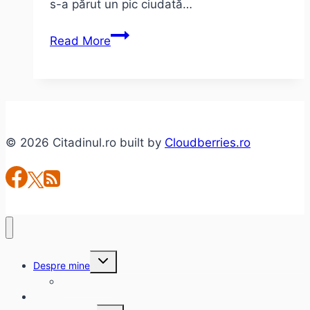
s-a părut un pic ciudată…
1
Read More
Aprilie
–
Ziua
Naivilor
© 2026 Citadinul.ro built by
Cloudberries.ro
Toggle
Despre mine
child
menu
citadinul.ro
Interviuri