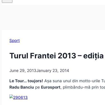
Sport
Turul Frantei 2013 – ediți
June 29, 2013
January 23, 2014
Le Tour… toujors!
Așa suna unul din motto-urile Tu
Radu Banciu
pe
Eurosport
, plimbându-mă prin toa