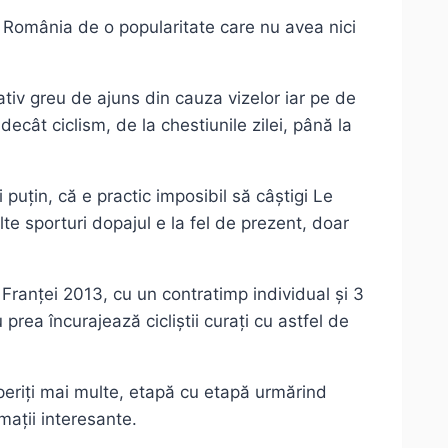
 în România de o popularitate care nu avea nici
ativ greu de ajuns din cauza vizelor iar pe de
cât ciclism, de la chestiunile zilei, până la
uțin, că e practic imposibil să câștigi Le
lte sporturi dopajul e la fel de prezent, doar
Franței 2013, cu un contratimp individual și 3
prea încurajează cicliștii curați cu astfel de
operiți mai multe, etapă cu etapă urmărind
mații interesante.