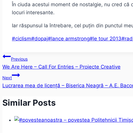
În ciuda acestui moment de nostalgie, nu cred că o
locuri interesante.
Iar răspunsul la întrebare, cel puțin din punctul m
Post
#
ciclism
#
dopaj
#
lance armstrong
#
le tour 2013
#
rad
Tags:
Post
Previous
We Are Here – Call For Entries – Proiecte Creative
navigation
Next
Lucrarea mea de licență – Biserica Neagră – A.E. Bac
Similar Posts