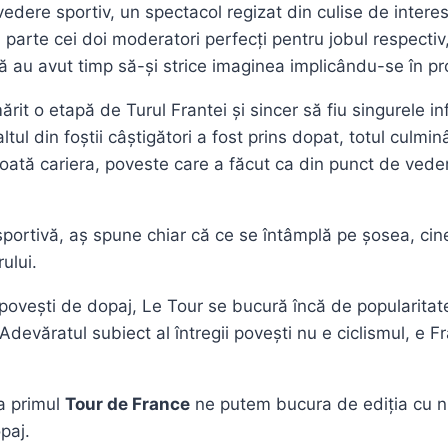
dere sportiv, un spectacol regizat din culise de interes
ă parte cei doi moderatori perfecți pentru jobul respecti
ă au avut timp să-și strice imaginea implicându-se în pro
it o etapă de Turul Frantei și sincer să fiu singurele in
ul din foștii câștigători a fost prins dopat, totul culmin
ată cariera, poveste care a făcut ca din punct de vede
portivă, aș spune chiar că ce se întâmplă pe șosea, cine
ului.
r povești de dopaj, Le Tour se bucură încă de popularita
devăratul subiect al întregii povești nu e ciclismul, e Fra
la primul
Tour de France
ne putem bucura de ediția cu num
paj.