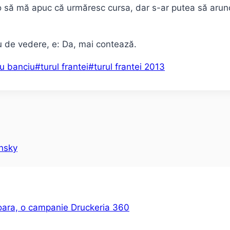
 să mă apuc că urmăresc cursa, dar s-ar putea să arunc 
eu de vedere, e: Da, mai contează.
u banciu
#
turul frantei
#
turul frantei 2013
onsky