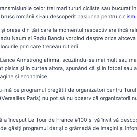
transmisiunile celor trei mari tururi cicliste sau bucurat
ă brusc românii și-au descoperit pasiunea pentru
ciclism
.
și orașe din țări care la momentul respectiv era încă rel
 Radu Naum și Radu Banciu vorbind despre orice altceva de
curile prin care treceau rutierii.
e Lance Armstrong afirma, scuzându-se mai mult sau mai p
 pisica și în curtea altora, spunând că și în fotbal sau a
magine și economice.
u-mă pe programul pregătit de organizatori pentru Turul 
Versailles Paris) nu pot să nu observ că organizatorii nu 
l că a început Le Tour de France #100 și vă învit să desc
de găsiți programul dar și o grămadă de imagini și infor