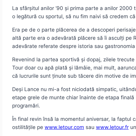
La sfârșitul anilor ’90 și prima parte a anilor 2000 
o legătură cu sportul, să nu fim naivi să credem c
Era pe de o parte plăcerea de a descoperi perisaje 
altă parte era o adevărată plăcere să îi asculți pe
adevărate referate despre istoria sau gastronomia lo
Revenind la partea sportivă și dopaj, zilele trecut
Tour doar cu apă plată și lămâie, mai mult, aaruncat
că lucrurile sunt ținute sub tăcere din motive de i
Deși Lance nu mi-a fost niciodată simpatic, uitând
etape grele de munte chiar înainte de etapa finală (
programări.
În final revin însă la momentul aniversar, la faptu
ostilitățile pe
www.letour.com
sau
www.letour.fr
un