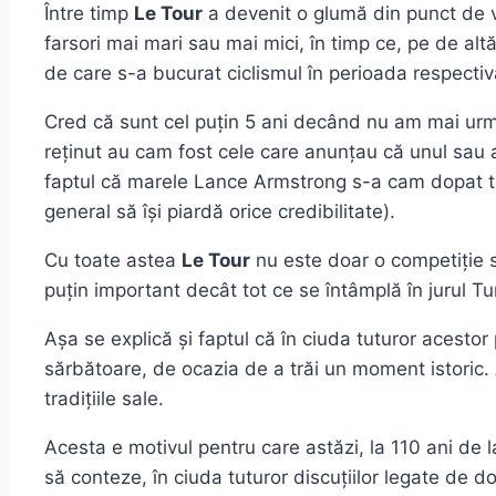
Între timp
Le Tour
a devenit o glumă din punct de ve
farsori mai mari sau mai mici, în timp ce, pe de alt
de care s-a bucurat ciclismul în perioada respectiv
Cred că sunt cel puțin 5 ani decând nu am mai urmăr
reținut au cam fost cele care anunțau că unul sau alt
faptul că marele Lance Armstrong s-a cam dopat to
general să își piardă orice credibilitate).
Cu toate astea
Le Tour
nu este doar o competiție s
puțin important decât tot ce se întâmplă în jurul Tur
Așa se explică și faptul că în ciuda tuturor acesto
sărbătoare, de ocazia de a trăi un moment istoric. A
tradițiile sale.
Acesta e motivul pentru care astăzi, la 110 ani de 
să conteze, în ciuda tuturor discuțiilor legate de do