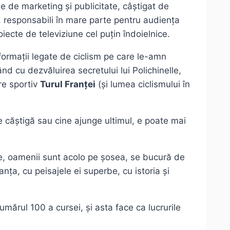
e de marketing și publicitate, câștigat de
v, responsabili în mare parte pentru audiența
iecte de televiziune cel puțin îndoielnice.
formații legate de ciclism pe care le-amn
ând cu dezvăluirea secretului lui Polichinelle,
re sportiv
Turul Franței
(și lumea ciclismului în
 căștigă sau cine ajunge ultimul, e poate mai
te, oamenii sunt acolo pe șosea, se bucură de
nța, cu peisajele ei superbe, cu istoria și
ărul 100 a cursei, și asta face ca lucrurile