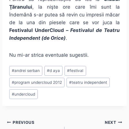
Ţăranului
, la nişte ore care îmi sunt la
îndemână s-ar putea să revin cu impresii măcar
de la una din piesele care se vor juca la
Festivalul UnderCloud –
Festivalul de Teatru
Independent (de Orice)
.
Nu mi-ar strica eventuale sugestii.
Post
#
andrei serban
#
d aya
#
festival
Tags:
#
program undercloud 2012
#
teatru independent
#
undercloud
Post
PREVIOUS
NEXT