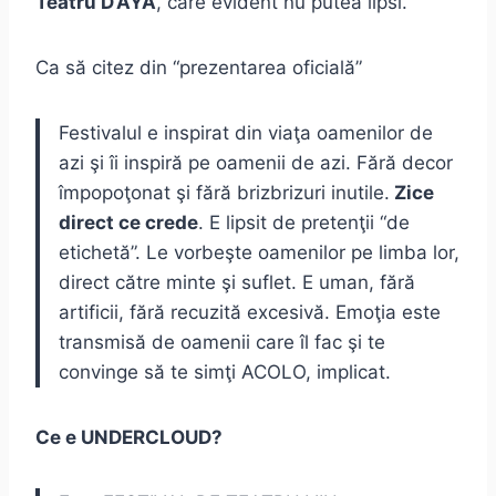
Teatru D’AYA
, care evident nu putea lipsi.
Ca să citez din “prezentarea oficială”
Festivalul e inspirat din viaţa oamenilor de
azi şi îi inspiră pe oamenii de azi. Fără decor
împopoţonat şi fără brizbrizuri inutile.
Zice
direct ce crede
. E lipsit de pretenţii “de
etichetă”. Le vorbeşte oamenilor pe limba lor,
direct către minte şi suflet. E uman, fără
artificii, fără recuzită excesivă. Emoţia este
transmisă de oamenii care îl fac şi te
convinge să te simţi ACOLO, implicat.
Ce e UNDERCLOUD?