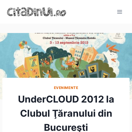
Skip
to
content
EVENIMENTE
UnderCLOUD 2012 la
Clubul Ţăranului din
Bucureşti