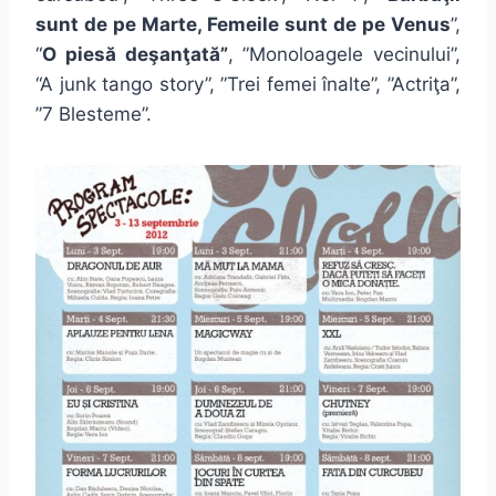
sunt de pe Marte, Femeile sunt de pe Venus
”,
“
O piesă deşanţată”
, ”Monoloagele vecinului”,
“A junk tango story”, ”Trei femei înalte”, ”Actriţa”,
”7 Blesteme”.