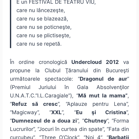
E un FESTIVAL DE TEATRU VIU,
care nu lâncezeşte,
care nu se blazează,
care nu se poticneşte,
care nu se plictiseşte,
care nu se repetă.
În ordine cronologică
Undercloud 2012
va
propune la Clubul Ţăranului din Bucureşti
următoarele spectacole: “
Dragonul de aur
”
(Premiul Juriului în Gala Absolvenţilor
U.N.A.T.C.”I.L.Caragiale”), “
Mă mut la mama”
,
“
Refuz să cresc
”, “Aplauze pentru Lena”,
“Magicway”, “
XXL
”, “
Eu şi Cristina
”,
“
Dumnezeul de a doua zi
”, “
Chutney
”, “Forma
Lucrurilor”, ”Jocuri în curtea din spate”, ”Fata din
curcubeu”, ”Three O’Clock”, ”Noi 4”, ”
Barbaţii