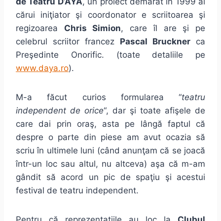
de Teatru D’AYA
, un proiect demarat în 1999 al
cărui iniţiator şi coordonator e scriitoarea şi
regizoarea
Chris Simion
, care îl are şi pe
celebrul scriitor francez
Pascal Bruckner
ca
Preşedinte Onorific. (toate detaliile pe
www.daya.ro
).
M-a făcut curios formularea “
teatru
independent de orice
“, dar şi toate afişele de
care dai prin oraş, asta pe lângă faptul că
despre o parte din piese am avut ocazia să
scriu în ultimele luni (când anunţam că se joacă
într-un loc sau altul, nu altceva) aşa că m-am
gândit să acord un pic de spaţiu şi acestui
festival de teatru independent.
Pentru că reprezentaţiile au loc la
Clubul