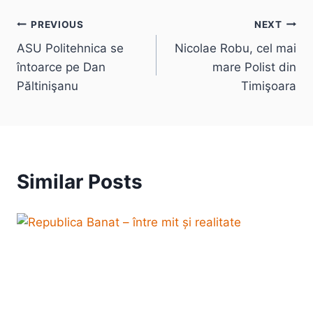
Post
PREVIOUS
NEXT
ASU Politehnica se
Nicolae Robu, cel mai
navigation
întoarce pe Dan
mare Polist din
Păltinişanu
Timişoara
Similar Posts