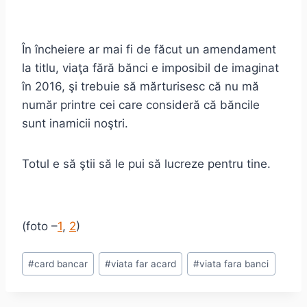
În încheiere ar mai fi de făcut un amendament
la titlu, viaţa fără bănci e imposibil de imaginat
în 2016, şi trebuie să mărturisesc că nu mă
număr printre cei care consideră că băncile
sunt inamicii noştri.
Totul e să ştii să le pui să lucreze pentru tine.
(foto –
1
,
2
)
Post
#
card bancar
#
viata far acard
#
viata fara banci
Tags: