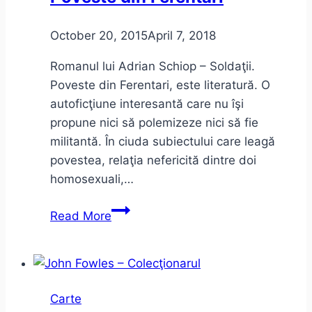
October 20, 2015
April 7, 2018
Romanul lui Adrian Schiop – Soldaţii.
Poveste din Ferentari, este literatură. O
autoficţiune interesantă care nu îşi
propune nici să polemizeze nici să fie
militantă. În ciuda subiectului care leagă
povestea, relaţia nefericită dintre doi
homosexuali,…
Adrian
Read More
Schiop
–
Soldaţii.
Poveste
Carte
din