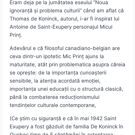
Eram deja pe la jumătatea eseului ”Noua
ignoranță și problema culturii” când am aflat că
Thomas de Koninck, autorul, i-ar fi inspirat lui
Antoine de Saint-Exupery personajul Micul
Prinț.
Adevărul e că filosoful canadiano-belgian are
ceva dintr-un ipotetic Mic Prinț ajuns la
maturitate, atât prin problematica asupra căreia
se oprește: de la importanța cunoașterii
sensibile, la atenția acordată emoției,
importanța unei educații cu o structură clasică,
până la combaterea reducționismului
tendințelor culturale contemporane,
(Ce știm cu siguranță e că în mai 1942 Saint
Exupery a fost găzduit de familia De Koninck în
Quebec timp de 5 săptămâni în așteptarea