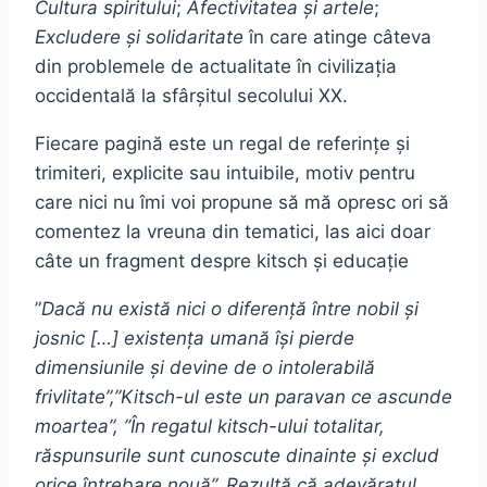
Cultura spiritului
;
Afectivitatea și artele
;
Excludere și solidaritate
în care atinge câteva
din problemele de actualitate în civilizația
occidentală la sfârșitul secolului XX.
Fiecare pagină este un regal de referințe și
trimiteri, explicite sau intuibile, motiv pentru
care nici nu îmi voi propune să mă opresc ori să
comentez la vreuna din tematici, las aici doar
câte un fragment despre kitsch și educație
”
Dacă nu există nici o diferență între nobil și
josnic […] existența umană își pierde
dimensiunile și devine de o intolerabilă
frivlitate”,”Kitsch-ul este un paravan ce ascunde
moartea”, ”În regatul kitsch-ului totalitar,
răspunsurile sunt cunoscute dinainte și exclud
orice întrebare nouă”. Rezultă că adevăratul