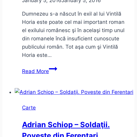
January 5, 2016
January 5, 2016
(sau
Dumnezeu s-a născut în exil al lui Vintilă
anarhiste)
Horia este poate cel mai important roman
el exilului românesc şi în acelaşi timp unul
din romanele încă insuficient cunoscute
publicului român. Tot aşa cum şi Vintilă
Horia este…
Dumnezeu
Read More
s-
a
născut
în
Carte
exil
–
Adrian Schiop – Soldaţii.
Vintilă
Poveste din Ferentari
Horia