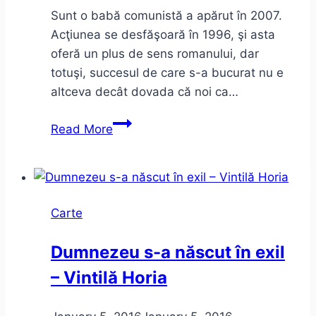
Sunt o babă comunistă a apărut în 2007.
Acţiunea se desfăşoară în 1996, şi asta
oferă un plus de sens romanului, dar
totuşi, succesul de care s-a bucurat nu e
altceva decât dovada că noi ca…
Sunt
Read More
o
babă
comunistă
de
Carte
Dan
Lungu
Dumnezeu s-a născut în exil
–
– Vintilă Horia
câteva
aprecieri
anarhice