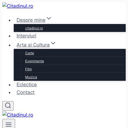
Skip
to
Despre mine
content
citadinul.ro
Interviuri
Arta si Cultura
Carte
Evenimente
Film
Muzica
Eclectice
Contact