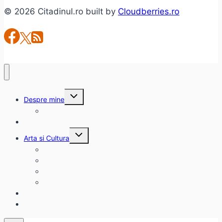
© 2026 Citadinul.ro built by
Cloudberries.ro
Toggle
Despre mine
child
menu
citadinul.ro
Interviuri
Toggle
Arta si Cultura
child
menu
Carte
Evenimente
Film
Muzica
Eclectice
Contact