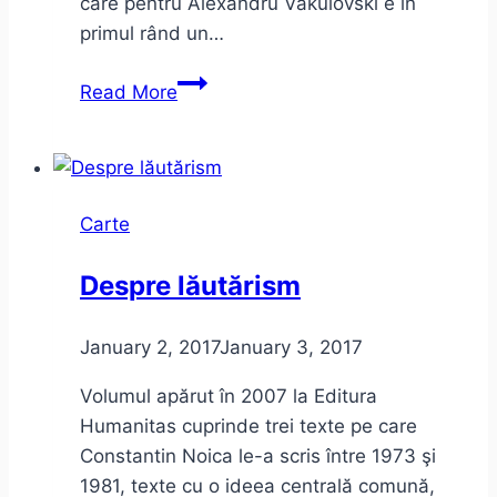
care pentru Alexandru Vakulovski e în
primul rând un…
Alexandru
Read More
Vakulovski
–
Afganii
Carte
Despre lăutărism
January 2, 2017
January 3, 2017
Volumul apărut în 2007 la Editura
Humanitas cuprinde trei texte pe care
Constantin Noica le-a scris între 1973 şi
1981, texte cu o ideea centrală comună,