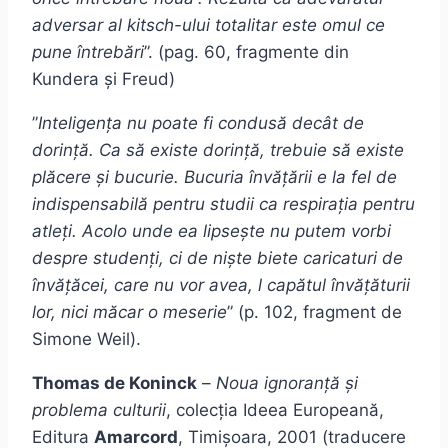
adversar al kitsch-ului totalitar este omul ce
pune întrebări
”. (pag. 60, fragmente din
Kundera și Freud)
”
Inteligența nu poate fi condusă decât de
dorință. Ca să existe dorință, trebuie să existe
plăcere și bucurie. Bucuria învățării e la fel de
indispensabilă pentru studii ca respirația pentru
atleți. Acolo unde ea lipsește nu putem vorbi
despre studenți, ci de niște biete caricaturi de
învățăcei, care nu vor avea, l capătul învățăturii
lor, nici măcar o meserie
” (p. 102, fragment de
Simone Weil).
Thomas de Koninck
–
Noua ignoranță și
problema culturii
, colecția Ideea Europeană,
Editura
Amarcord
, Timișoara, 2001 (traducere