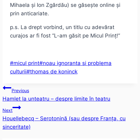
Mihaela și Ion Zgărdău) se găsește online și
prin anticariate.
p.s. La drept vorbind, un titlu cu adevărat
curajos ar fi fost ”L-am găsit pe Micul Prinț!”
Post
#
micul print
#
noau ignoranta si problema
Tags:
culturii
#
thomas de koninck
Post
Previous
Hamlet la unteatru – despre limite în teatru
navigation
Next
Houellebecq – Serotonină (sau despre Franța, cu
sinceritate)