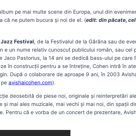
album pe mai multe scene din Europa, unul din eveniment
șa că ne putem bucura și noi de el. (
edit: din păcate, ce
 Jazz Festival
, de la Festivalul de la Gărâna sau de ev
 e un nume relativ cunoscut publicului român, sau cel pu
de Jaco Pastorius, la 14 ani se dedică bass-ului pe care 
eze în construcții pentru a se întreține, Cohen intră în ate
Origin. După o colaborare de aproape 9 ani, în 2003 Avish
i pe
avishaicohen.com
).
ție deosebită de piese noi, originale și reinterpretări a
le și mai ales muzicale, mai vechi și mai noi, din spații 
farde. Pentru că e vorba de un concert de prezentare, Avis