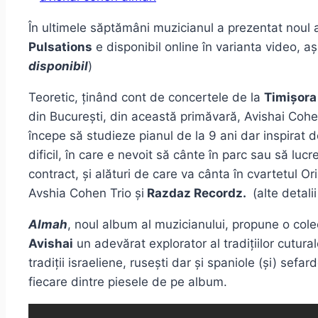
În ultimele săptămâni muzicianul a prezentat noul 
Pulsations
e disponibil online în varianta video, a
disponibil
)
Teoretic, ținând cont de concertele de la
Timișora
din București, din această primăvară, Avishai Cohen
începe să studieze pianul de la 9 ani dar inspirat 
dificil, în care e nevoit să cânte în parc sau să lucr
contract, și alături de care va cânta în cvartetul 
Avshia Cohen Trio și
Razdaz Recordz.
(alte detali
Almah
, noul album al muzicianului, propune o colec
Avishai
un adevărat explorator al tradițiilor cutura
tradiții israeliene, rusești dar și spaniole (și) se
fiecare dintre piesele de pe album.