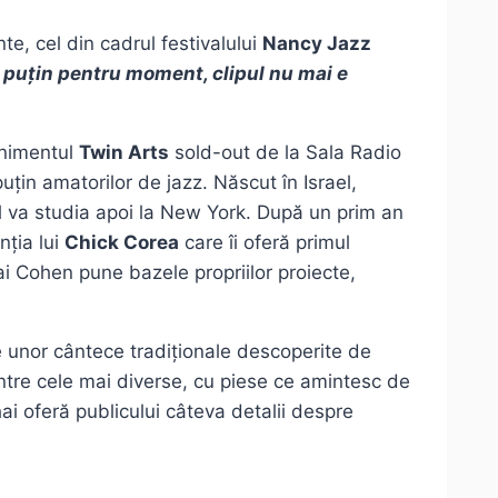
e, cel din cadrul festivalului
Nancy Jazz
l puțin pentru moment, clipul nu mai e
enimentul
Twin Arts
sold-out de la Sala Radio
țin amatorilor de jazz. Născut în Israel,
îl va studia apoi la New York. După un prim an
nția lui
Chick Corea
care îi oferă primul
ai Cohen pune bazele propriilor proiecte,
le unor cântece tradiționale descoperite de
dintre cele mai diverse, cu piese ce amintesc de
hai oferă publicului câteva detalii despre