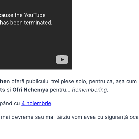
ohen
oferă publicului trei piese solo, pentru ca, așa cum 
ts
și
Ofri Nehemya
pentru…
Remembering
.
cepând cu
4 noiembrie
.
r mai devreme sau mai târziu vom avea cu siguranță oca