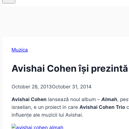
Muzica
Avishai Cohen își prezint
October 28, 2013
October 31, 2014
Avishai Cohen
lansează noul album –
Almah
, pes
israelian, e un proiect in care
Avishai Cohen Trio
c
influențe ale muzicii lui Avishai.