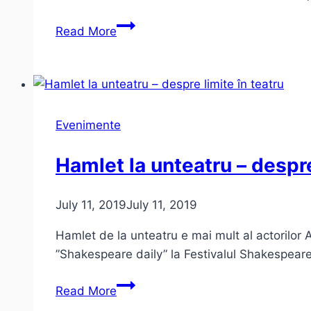
Micul
Read More
Prinț,
Noua
ignoranță
și
problema
Evenimente
culturii
Hamlet la unteatru – despre
July 11, 2019
July 11, 2019
Hamlet de la unteatru e mai mult al actorilor 
”Shakespeare daily” la Festivalul Shakespea
Hamlet
Read More
la