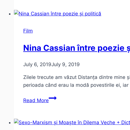
unteatru
–
despre
limite
Film
în
teatru
Nina Cassian între poezie ș
July 6, 2019
July 9, 2019
Zilele trecute am văzut Distanța dintre mine
perioada când erau la modă povestirile ei, ia
Nina
Read More
Cassian
între
poezie
și