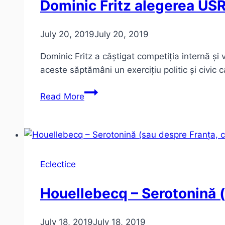
Dominic Fritz alegerea US
City
–
July 20, 2019
July 20, 2019
impresii
de
Dominic Fritz a câștigat competiția internă și
concert
aceste săptămâni un exercițiu politic și civic
Dominic
Read More
Fritz
alegerea
USR
pentru
Timișoara
Eclectice
2020
Houellebecq – Serotonină (
July 18, 2019
July 18, 2019