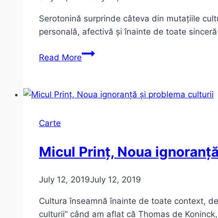
Serotonină surprinde câteva din mutațiile cultu
personală, afectivă și înainte de toate sincer
Houellebecq
Read More
–
Serotonină
(sau
despre
Franța,
Carte
cu
sinceritate)
Micul Prinț, Noua ignoranță
July 12, 2019
July 12, 2019
Cultura înseamnă înainte de toate context, de
culturii” când am aflat că Thomas de Koninck, a