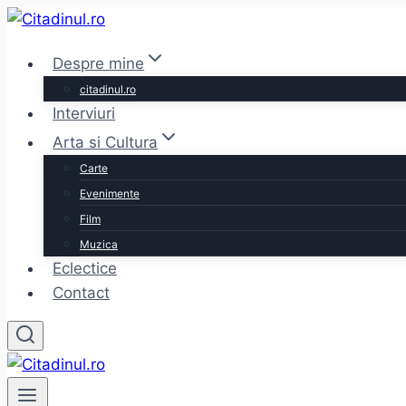
Skip
to
Despre mine
content
citadinul.ro
Interviuri
Arta si Cultura
Carte
Evenimente
Film
Muzica
Eclectice
Contact