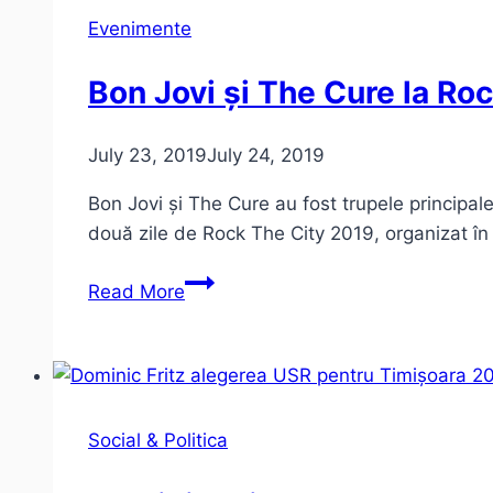
și
Evenimente
realitate
Bon Jovi și The Cure la Roc
July 23, 2019
July 24, 2019
Bon Jovi și The Cure au fost trupele princip
două zile de Rock The City 2019, organizat în 
Bon
Read More
Jovi
și
The
Cure
la
Social & Politica
Rock
The