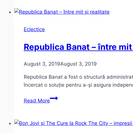
la
Muzeul
Național
al
Eclectice
Literaturii
Române
Republica Banat – între mit 
August 3, 2019
August 3, 2019
Republica Banat a fost o structură administrati
încercat o soluție pentru a-și asigura indepen
Republica
Read More
Banat
–
între
mit