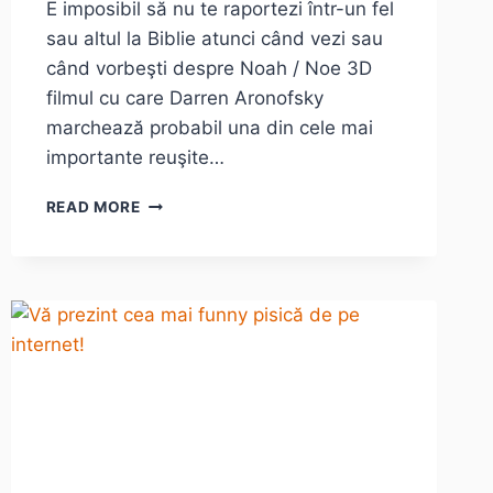
E imposibil să nu te raportezi într-un fel
sau altul la Biblie atunci când vezi sau
când vorbeşti despre Noah / Noe 3D
filmul cu care Darren Aronofsky
marchează probabil una din cele mai
importante reuşite…
NOAH
READ MORE
/
NOE
3D
E
DOAR
UN
ALT
FANTASY.
E
DREPT,
UNUL
CU