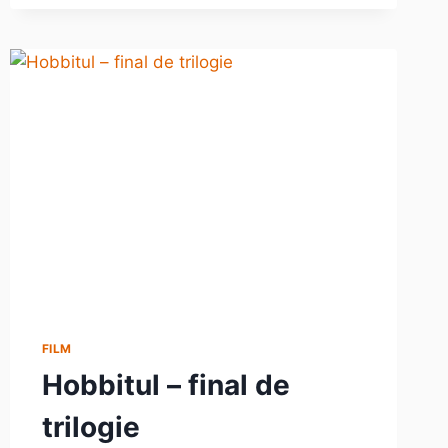
AR
MERGE
ŞI-
UN
CINEMA,
CE
ZICEŢI?
FILM
Hobbitul – final de
trilogie