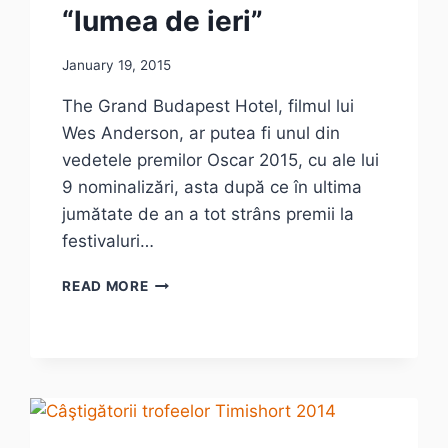
“lumea de ieri”
January 19, 2015
The Grand Budapest Hotel, filmul lui
Wes Anderson, ar putea fi unul din
vedetele premilor Oscar 2015, cu ale lui
9 nominalizări, asta după ce în ultima
jumătate de an a tot strâns premii la
festivaluri…
THE
READ MORE
GRAND
BUDAPEST
HOTEL
SAU
DESPRE
“LUMEA
DE