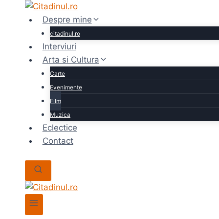
Skip
to
Despre mine
content
citadinul.ro
Interviuri
Arta si Cultura
Carte
Evenimente
Film
Muzica
Eclectice
Contact