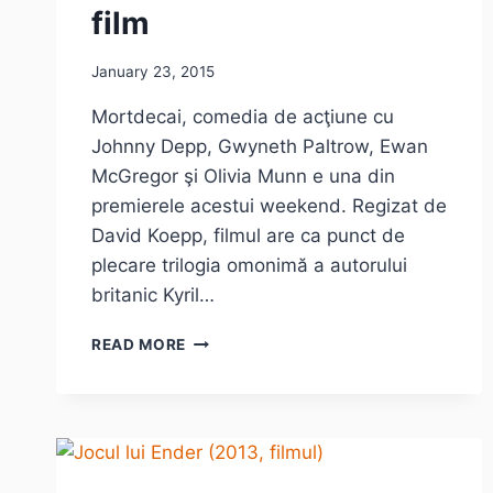
film
January 23, 2015
Mortdecai, comedia de acţiune cu
Johnny Depp, Gwyneth Paltrow, Ewan
McGregor şi Olivia Munn e una din
premierele acestui weekend. Regizat de
David Koepp, filmul are ca punct de
plecare trilogia omonimă a autorului
britanic Kyril…
JOHNNY
READ MORE
DEPP
–
MORTDECAI,
ŞI
CRITICII
DE