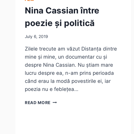
Nina Cassian între
poezie și politică
July 6, 2019
Zilele trecute am văzut Distanța dintre
mine și mine, un documentar cu și
despre Nina Cassian. Nu știam mare
lucru despre ea, n-am prins perioada
când erau la modă povestirile ei, iar
poezia nu e feblețea…
NINA
READ MORE
CASSIAN
ÎNTRE
POEZIE
ȘI
POLITICĂ