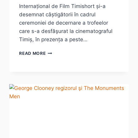
Internațional de Film Timishort și-a
desemnat câștigătorii în cadrul
ceremoniei de decernare a trofeelor
care s-a desfăşurat la cinematograful
Timiș, în prezența a peste…
CÂŞTIGĂTORII
READ MORE
TROFEELOR
TIMISHORT
2014