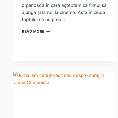
o perioadă în care aşteptam ca filmul să
ajungă şi la noi la cinema. Asta în ciuda
faptului că nu prea…
JOCUL
READ MORE
LUI
ENDER
(2013,
FILMUL)