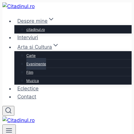
Skip
to
Despre mine
content
citadinul.ro
Interviuri
Arta si Cultura
Carte
Evenimente
Film
Muzica
Eclectice
Contact