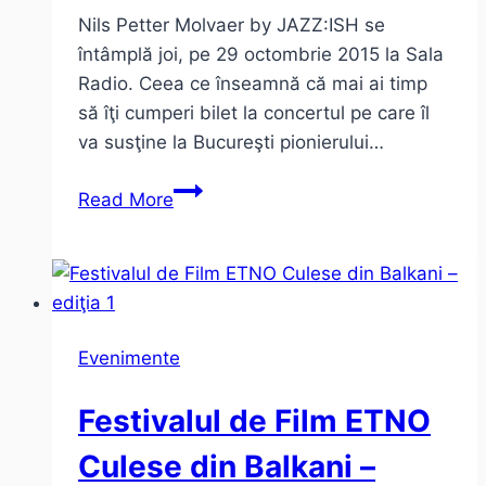
Nils Petter Molvaer by JAZZ:ISH se
întâmplă joi, pe 29 octombrie 2015 la Sala
Radio. Ceea ce înseamnă că mai ai timp
să îţi cumperi bilet la concertul pe care îl
va susţine la Bucureşti pionierului…
Portret
Read More
în
5
piese
–
Nils
Evenimente
Petter
Molvaer
Festivalul de Film ETNO
Culese din Balkani –