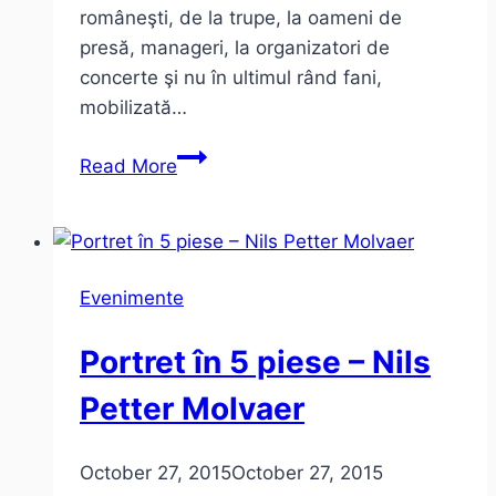
româneşti, de la trupe, la oameni de
presă, manageri, la organizatori de
concerte şi nu în ultimul rând fani,
mobilizată…
#IMPREUNAREZISTAM
Read More
–
14
noiembrie
concerte
Evenimente
caritabile
#colectiv
Portret în 5 piese – Nils
Petter Molvaer
October 27, 2015
October 27, 2015