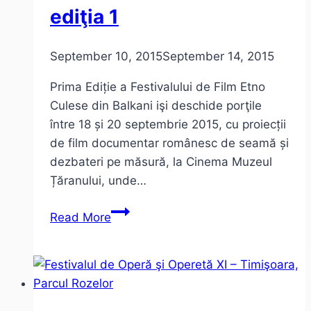
ediţia 1
September 10, 2015
September 14, 2015
Prima Ediție a Festivalului de Film Etno
Culese din Balkani işi deschide porţile
între 18 și 20 septembrie 2015, cu proiecții
de film documentar românesc de seamă și
dezbateri pe măsură, la Cinema Muzeul
Țăranului, unde…
Festivalul
Read More
de
Film
ETNO
Culese
din