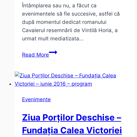
Întâmplarea sau nu, a făcut ca
evenimentele să fie succesive, astfel că
după momentul dedicat romanului
Cavalerul resemnării de Vintilă Horia, a
urmat mult mediatizata…
Două
Read More
lansări:
Cavalerul
resemnării
şi
Preţul
Evenimente
aurului.
Sinceritate
Ziua Porților Deschise –
incomodă
Fundația Calea Victoriei