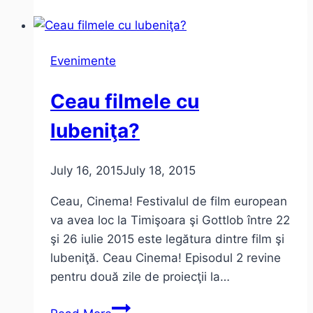
Operă
şi
Operetă
Evenimente
XI
–
Ceau filmele cu
Timişoara,
Parcul
lubeniţa?
Rozelor
July 16, 2015
July 18, 2015
Ceau, Cinema! Festivalul de film european
va avea loc la Timişoara şi Gottlob între 22
şi 26 iulie 2015 este legătura dintre film şi
lubeniţă. Ceau Cinema! Episodul 2 revine
pentru două zile de proiecţii la…
Ceau