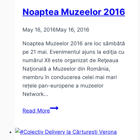
Victoriei
Noaptea Muzeelor 2016
–
iunie
2016
May 16, 2016
May 16, 2016
–
Noaptea Muzeelor 2016 are loc sâmbătă
program
pe 21 mai. Evenimentul ajuns la ediţia cu
numărul XII este organizat de Reţeaua
Naţională a Muzeelor din România,
membru în conducerea celei mai mari
rețele pan-europene a muzeelor
Network…
Noaptea
Read More
Muzeelor
2016