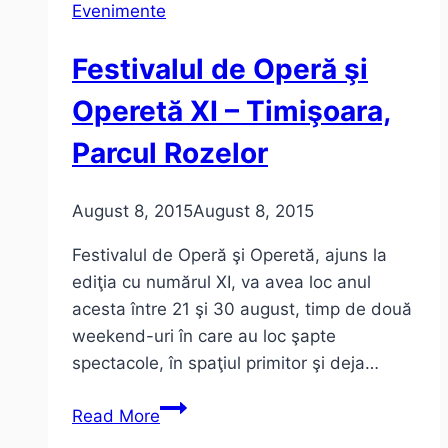
Evenimente
Balkani
–
Festivalul de Operă şi
ediţia
1
Operetă XI – Timişoara,
Parcul Rozelor
August 8, 2015
August 8, 2015
Festivalul de Operă şi Operetă, ajuns la
ediţia cu numărul XI, va avea loc anul
acesta între 21 şi 30 august, timp de două
weekend-uri în care au loc şapte
spectacole, în spaţiul primitor şi deja…
Festivalul
Read More
de