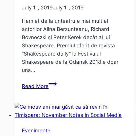
impresii
July 11, 2019
July 11, 2019
de
concert
Hamlet de la unteatru e mai mult al
actorilor Alina Berzunteanu, Richard
Bovnoczki și Peter Kerek decât al lui
Shakespeare. Premiul oferit de revista
”Shakespeare daily” la Festivalul
Shakespeare de la Gdansk 2018 e doar
una…
Hamlet
Read More
la
unteatru
–
despre
limite
Evenimente
în