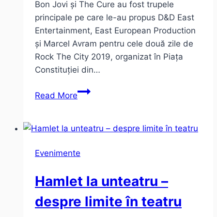
Bon Jovi și The Cure au fost trupele
principale pe care le-au propus D&D East
Entertainment, East European Production
și Marcel Avram pentru cele două zile de
Rock The City 2019, organizat în Piața
Constituției din…
Bon
Read More
Jovi
și
The
Cure
Evenimente
la
Rock
Hamlet la unteatru –
The
City
despre limite în teatru
–