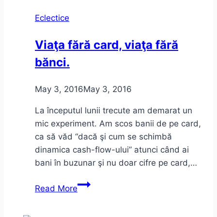
în
Eclectice
Billboard
Hot
Viaţa fără card, viaţa fără
100
bănci.
(1958-
2016)
May 3, 2016
May 3, 2016
La începutul lunii trecute am demarat un
mic experiment. Am scos banii de pe card,
ca să văd “dacă şi cum se schimbă
dinamica cash-flow-ului” atunci când ai
bani în buzunar şi nu doar cifre pe card,…
Viaţa
Read More
fără
card,