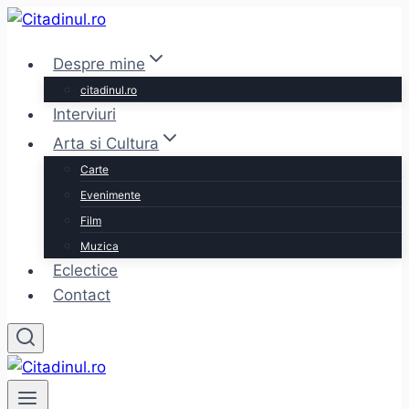
Skip
to
Despre mine
content
citadinul.ro
Interviuri
Arta si Cultura
Carte
Evenimente
Film
Muzica
Eclectice
Contact