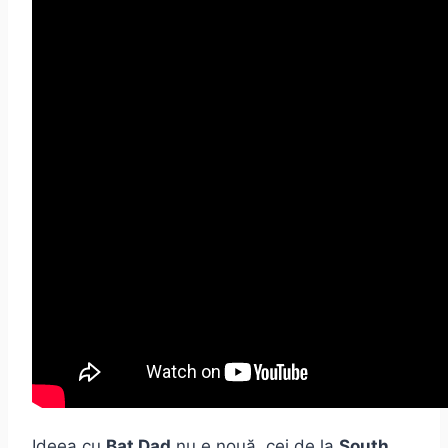
Ideea cu
Bat Dad
nu e nouă, cei de la
South