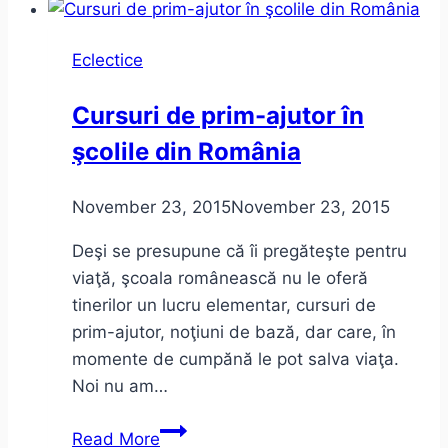
viaţa
fără
Eclectice
bănci.
Cursuri de prim-ajutor în
şcolile din România
November 23, 2015
November 23, 2015
Deşi se presupune că îi pregăteşte pentru
viaţă, şcoala românească nu le oferă
tinerilor un lucru elementar, cursuri de
prim-ajutor, noţiuni de bază, dar care, în
momente de cumpănă le pot salva viaţa.
Noi nu am…
Cursuri
Read More