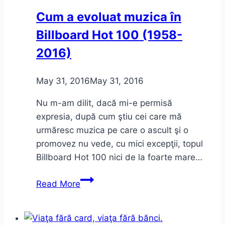
Exilului
Cum a evoluat muzica în
Billboard Hot 100 (1958-
2016)
May 31, 2016
May 31, 2016
Nu m-am dilit, dacă mi-e permisă
expresia, după cum ştiu cei care mă
urmăresc muzica pe care o ascult şi o
promovez nu vede, cu mici excepţii, topul
Billboard Hot 100 nici de la foarte mare…
Cum
Read More
a
evoluat
muzica