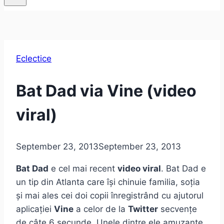
Eclectice
Bat Dad via Vine (video
viral)
September 23, 2013
September 23, 2013
Bat Dad
e cel mai recent
video viral
. Bat Dad e
un tip din Atlanta care își chinuie familia, soția
și mai ales cei doi copii înregistrând cu ajutorul
aplicației
Vine
a celor de la
Twitter
secvențe
de câte 6 secunde. Unele dintre ele amuzante,