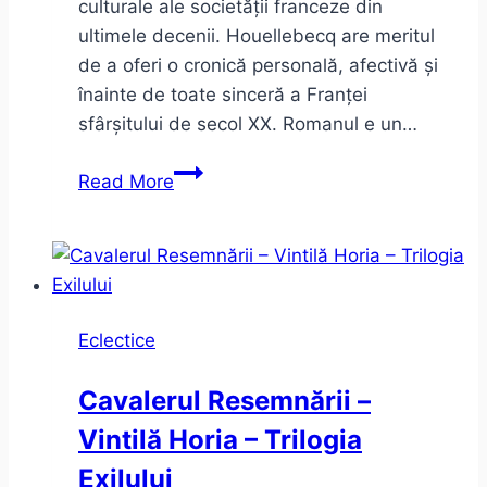
culturale ale societății franceze din
ultimele decenii. Houellebecq are meritul
de a oferi o cronică personală, afectivă și
înainte de toate sinceră a Franței
sfârșitului de secol XX. Romanul e un…
Houellebecq
Read More
–
Serotonină
(sau
despre
Franța,
Eclectice
cu
sinceritate)
Cavalerul Resemnării –
Vintilă Horia – Trilogia
Exilului