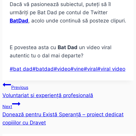
Dacă vă pasionează subiectul, puteți să îl
urmăriți pe Bat Dad pe contul de Twitter
BatDad
, acolo unde continuă să posteze clipuri.
E povestea asta cu
Bat Dad
un video viral
autentic tu o dal mai departe?
Post
#
bat dad
#
batdad
#
video
#
vine
#
viral
#
viral video
Tags:
Post
Previous
Voluntariat si experiență profesională
navigation
Next
Donează pentru Există Speranță – proiect dedicat
copiiilor cu Dravet