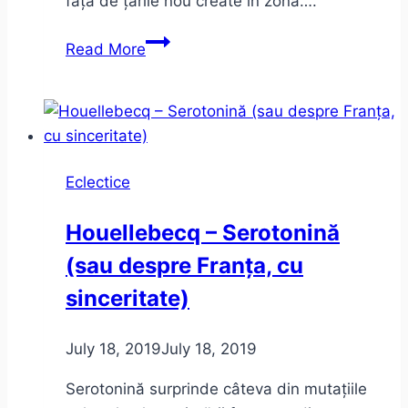
față de țările nou create în zonă….
Republica
Read More
Banat
–
între
mit
și
Eclectice
realitate
Houellebecq – Serotonină
(sau despre Franța, cu
sinceritate)
July 18, 2019
July 18, 2019
Serotonină surprinde câteva din mutațiile