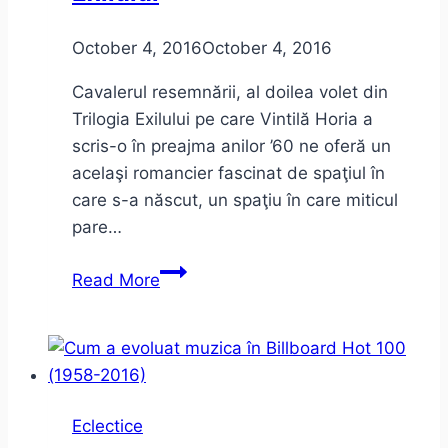
October 4, 2016
October 4, 2016
Cavalerul resemnării, al doilea volet din
Trilogia Exilului pe care Vintilă Horia a
scris-o în preajma anilor ’60 ne oferă un
acelaşi romancier fascinat de spaţiul în
care s-a născut, un spaţiu în care miticul
pare…
Cavalerul
Read More
Resemnării
–
Vintilă
Horia
–
Eclectice
Trilogia