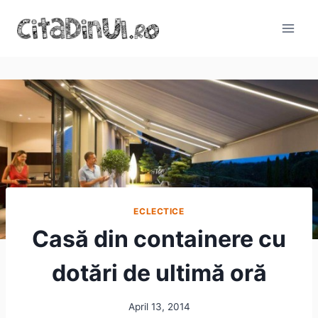
Skip
to
content
ECLECTICE
Casă din containere cu
dotări de ultimă oră
April 13, 2014