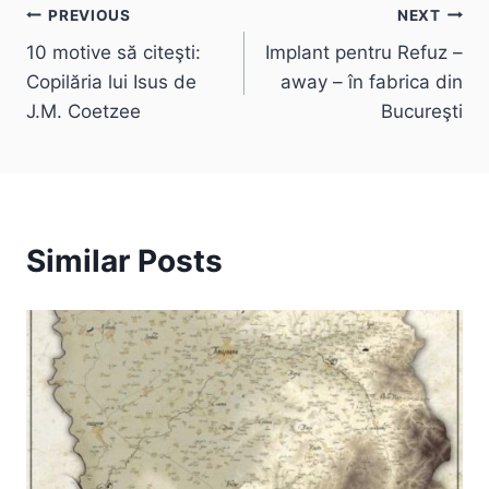
Post
PREVIOUS
NEXT
10 motive să citeşti:
Implant pentru Refuz –
navigation
Copilăria lui Isus de
away – în fabrica din
J.M. Coetzee
Bucureşti
Similar Posts