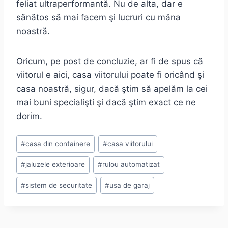
feliat ultraperformantă. Nu de alta, dar e
sănătos să mai facem şi lucruri cu mâna
noastră.
Oricum, pe post de concluzie, ar fi de spus că
viitorul e aici, casa viitorului poate fi oricând şi
casa noastră, sigur, dacă ştim să apelăm la cei
mai buni specialişti şi dacă ştim exact ce ne
dorim.
Post
#
casa din containere
#
casa viitorului
Tags:
#
jaluzele exterioare
#
rulou automatizat
#
sistem de securitate
#
usa de garaj