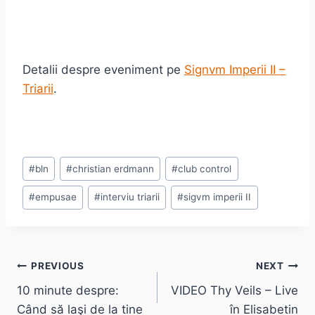
Detalii despre eveniment pe
Signvm Imperii II –
Triarii
.
Post
#
bln
#
christian erdmann
#
club control
Tags:
#
empusae
#
interviu triarii
#
sigvm imperii II
Post
PREVIOUS
NEXT
10 minute despre:
VIDEO Thy Veils – Live
navigation
Când să laşi de la tine
în Elisabetin