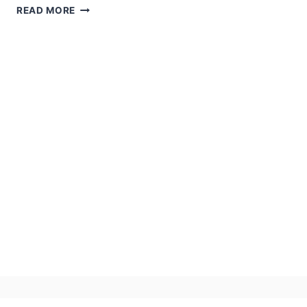
SITEURI
READ MORE
ŞI
BLOGURI
DE
MUZICĂ
DIN
ONLINEUL
ROMÂNESC