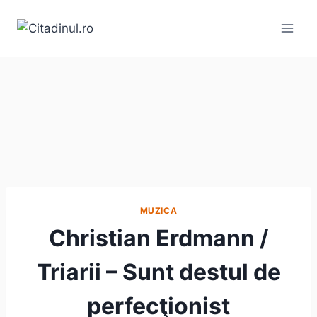
Skip
to
content
MUZICA
Christian Erdmann /
Triarii – Sunt destul de
perfecţionist