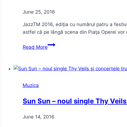
June 25, 2016
JazzTM 2016, ediţia cu numărul patru a festiva
astfel că pe lângă scena din Piaţa Operei vor
JazzTM
Read More
2016
–
Un
playlist
virtual
Muzica
–
Program
Sun Sun – noul single Thy Veils 
June 14, 2016