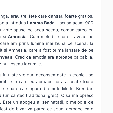
anga, erau trei fete care dansau foarte gratios.
dan a introdus
Lamma Bada
– scrisa acum 900
e cuvinte spuse pe acea scena, comunicarea cu
e
si
Amnesia
. Cum melodiile care-i aveau pe
n care am prins lumina mai buna pe scena, la
t si Amnesia, care a fost prima lansare de pe
nvean
. Cred ca emotia era aproape palpabila,
 nu lipseau lacrimile.
gi in niste vremuri neconsemnate in cronici, pe
ditiile in care eu aproape ca as scoate toata
i se pare ca singura din melodiile lui Brendan
s
(un cantec traditional grec). O sa ma opresc
”. Este un apogeu al seninatatii, o melodie de
ricat de bizar va parea ce spun, aproape ca o