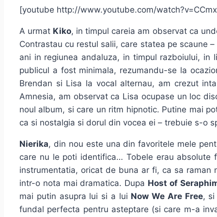
[youtube http://www.youtube.com/watch?v=CCm
A urmat
Kiko
, in timpul careia am observat ca unde
Contrastau cu restul salii, care statea pe scaune – 
ani in regiunea andaluza, in timpul razboiului, i
publicul a fost minimala, rezumandu-se la ocazio
Brendan si Lisa la vocal alternau, am crezut int
Amnesia, am observat ca Lisa ocupase un loc discr
noul album, si care un ritm hipnotic. Putine mai p
ca si nostalgia si dorul din vocea ei – trebuie s-o s
Nierika
, din nou este una din favoritele mele pent
care nu le poti identifica… Tobele erau absolute 
instrumentatia, oricat de buna ar fi, ca sa raman
intr-o nota mai dramatica. Dupa
Host of Seraphi
mai putin asupra lui si a lui
Now We Are Free
, s
fundal perfecta pentru asteptare (si care m-a in