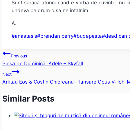
Sunt saraca atunci cand e vorba de cuvinte, nu cit
undeva pe drum o sa ne intalnim.
A.
Post
#
anastasis
#
brendan perry
#
budapesta
#
dead can 
Tags:
Post
Previous
Piesa de Duminică: Adele – Skyfall
navigation
Next
Arktau Eos & Costin Chioreanu – lansare Opus V: Ioh-M
Similar Posts