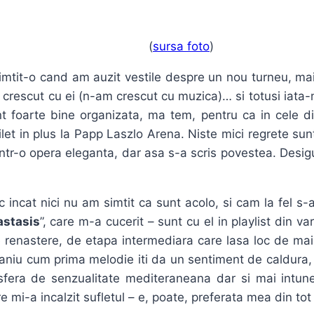
(
sursa foto
)
simtit-o cand am auzit vestile despre un nou turneu, ma
m crescut cu ei (n-am crescut cu muzica)… si totusi iata
t foarte bine organizata, ma tem, pentru ca in cele d
let in plus la Papp Laszlo Arena. Niste mici regrete sun
ntr-o opera eleganta, dar asa s-a scris povestea. Desigu
 incat nici nu am simtit ca sunt acolo, si cam la fel s-
stasis
”, care m-a cucerit – sunt cu el in playlist din va
renastere, de etapa intermediara care lasa loc de mai mu
traniu cum prima melodie iti da un sentiment de caldura,
fera de senzualitate mediteraneana dar si mai intun
re mi-a incalzit sufletul – e, poate, preferata mea din to