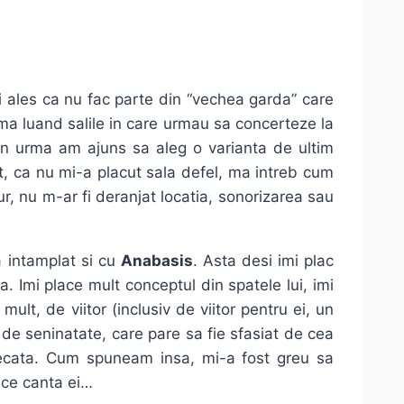
i ales ca nu fac parte din “vechea garda” care
-ma luand salile in care urmau sa concerteze la
in urma am ajuns sa aleg o varianta de ultim
t, ca nu mi-a placut sala defel, ma intreb cum
r, nu m-ar fi deranjat locatia, sonorizarea sau
a intamplat si cu
Anabasis
. Asta desi imi plac
ra. Imi place mult conceptul din spatele lui, imi
lt, de viitor (inclusiv de viitor pentru ei, un
 de seninatate, care pare sa fie sfasiat de cea
ecata. Cum spuneam insa, mi-a fost greu sa
t ce canta ei…