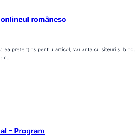
n onlineul românesc
t prea pretenţios pentru articol, varianta cu siteuri şi bl
n: o…
ual – Program