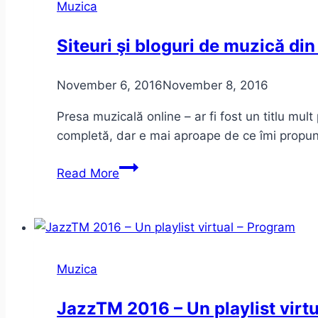
Muzica
Siteuri şi bloguri de muzică di
November 6, 2016
November 8, 2016
Presa muzicală online – ar fi fost un titlu mul
completă, dar e mai aproape de ce îmi propu
Siteuri
Read More
şi
bloguri
de
muzică
din
Muzica
onlineul
românesc
JazzTM 2016 – Un playlist virt