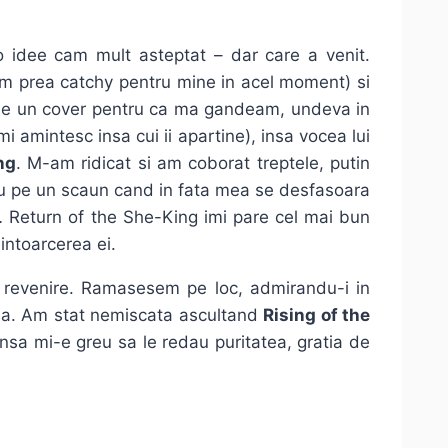
o idee cam mult asteptat – dar care a venit.
m prea catchy pentru mine in acel moment) si
a e un cover pentru ca ma gandeam, undeva in
 amintesc insa cui ii apartine), insa vocea lui
ng
. M-am ridicat si am coborat treptele, putin
stau pe un scaun cand in fata mea se desfasoara
 Return of the She-King imi pare cel mai bun
intoarcerea ei.
 o revenire. Ramasesem pe loc, admirandu-i in
ena. Am stat nemiscata ascultand
Rising of the
insa mi-e greu sa le redau puritatea, gratia de