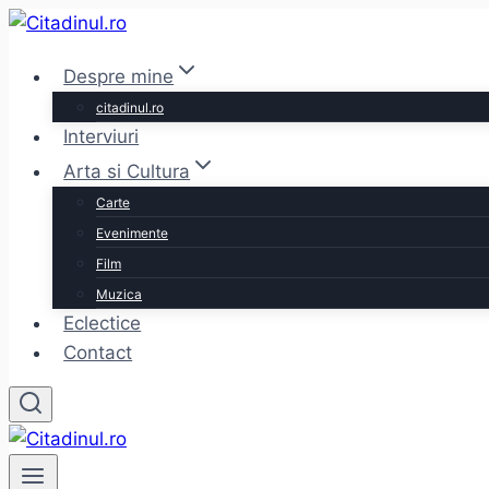
Skip
to
Despre mine
content
citadinul.ro
Interviuri
Arta si Cultura
Carte
Evenimente
Film
Muzica
Eclectice
Contact