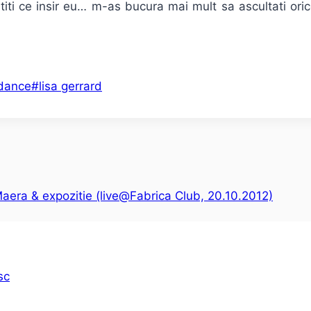
iti ce insir eu… m-as bucura mai mult sa ascultati oric
dance
#
lisa gerrard
aera & expozitie (live@Fabrica Club, 20.10.2012)