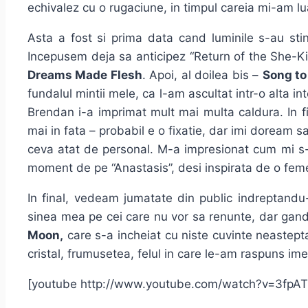
echivalez cu o rugaciune, in timpul careia mi-am l
Asta a fost si prima data cand luminile s-au st
Incepusem deja sa anticipez “Return of the She-Ki
Dreams Made Flesh
. Apoi, al doilea bis –
Song to
fundalul mintii mele, ca l-am ascultat intr-o alta 
Brendan i-a imprimat mult mai multa caldura. In f
mai in fata – probabil e o fixatie, dar imi doream
ceva atat de personal. M-a impresionat cum mi s-
moment de pe “Anastasis”, desi inspirata de o femeie
In final, vedeam jumatate din public indreptandu
sinea mea pe cei care nu vor sa renunte, dar gan
Moon,
care s-a incheiat cu niste cuvinte neastepta
cristal, frumusetea, felul in care le-am raspuns imed
[youtube http://www.youtube.com/watch?v=3fpA