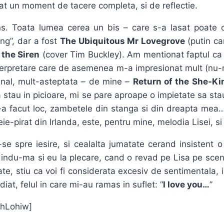
uat un moment de tacere completa, si de reflectie.
ins. Toata lumea cerea un bis – care s-a lasat poate 
ng”, dar a fost
The Ubiquitous Mr Lovegrove
(putin ca
 the Siren
(cover Tim Buckley). Am mentionat faptul c
interpretare care de asemenea m-a impresionat mult (nu-mi
inal, mult-asteptata – de mine –
Return of the She-Ki
 sa stau in picioare, mi se pare aproape o impietate sa 
a facut loc, zambetele din stanga si din dreapta mea…
-pirat din Irlanda, este, pentru mine, melodia Lisei, si 
-se spre iesire, si cealalta jumatate cerand insistent
dindu-ma si eu la plecare, cand o revad pe Lisa pe sc
te, stiu ca voi fi considerata excesiv de sentimentala, 
iat, felul in care mi-au ramas in suflet: “
I love you…
”
ThLohiw]