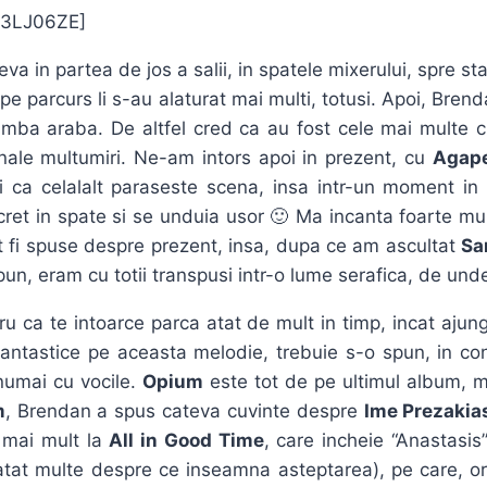
x3LJ06ZE]
va in partea de jos a salii, in spatele mixerului, spre st
pe parcurs li s-au alaturat mai multi, totusi. Apoi, Bren
n limba araba. De altfel cred ca au fost cele mai mult
nale multumiri. Ne-am intors apoi in prezent, cu
Agap
ai ca celalalt paraseste scena, insa intr-un moment i
et in spate si se unduia usor 🙂 Ma incanta foarte mul
ot fi spuse despre prezent, insa, dupa ce am ascultat
Sa
pun, eram cu totii transpusi intr-o lume serafica, de unde
ru ca te intoarce parca atat de mult in timp, incat ajun
fantastice pe aceasta melodie, trebuie s-o spun, in con
 numai cu vocile.
Opium
este tot de pe ultimul album, m
m
, Brendan a spus cateva cuvinte despre
Ime Prezakia
i mai mult la
All in Good Time
, care incheie “Anastasis
vatat multe despre ce inseamna asteptarea), pe care, o