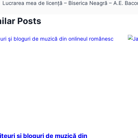
navigation
Lucrarea mea de licență – Biserica Neagră – A.E. Bac
ilar Posts
iteuri şi bloguri de muzică din