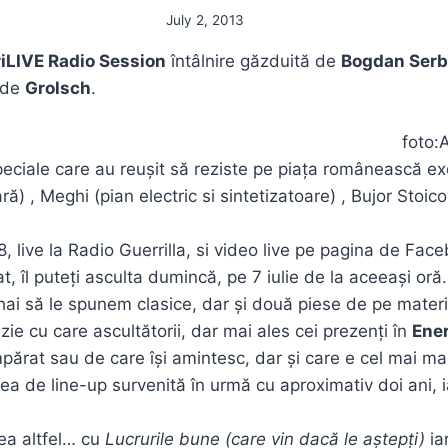
July 2, 2013
iLIVE Radio Session
întâlnire găzduită de
Bogdan Ser
ă de
Grolsch
.
foto:A
peciale care au reușit să reziste pe piața românească exc
ară) , Meghi (pian electric si sintetizatoare) , Bujor Stoi
, live la Radio Guerrilla, si video live pe pagina de Fac
tat, îl puteți asculta dumincă, pe 7 iulie de la aceeași oră.
hai să le spunem clasice, dar și două piese de pe materia
azie cu care ascultătorii, dar mai ales cei prezenți în
Ene
ărat sau de care își amintesc, dar și care e cel mai mar
 de line-up survenită în urmă cu aproximativ doi ani, i
ea altfel… cu
Lucrurile bune (care vin dacă le aștepți)
ia