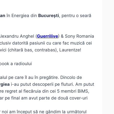
ban
în Energiea din
București
, pentru o seară
lexandru Anghel (
Guerrilive
) & Sony Romania
lusiv datorită pasiunii cu care fac muzică cei
covici (chitară bas, contrabas), Laurentze!
ebook a radioului
lul pe care îl au în pregătire. Dincolo de
rgiea
i-au putut descoperii pe fluturi. Am putut
e regret al fiecăruia din cei 5 membri BiMS,
ar pe final am avut parte de două cover-uri
r noi am început să ne gândim la următorul