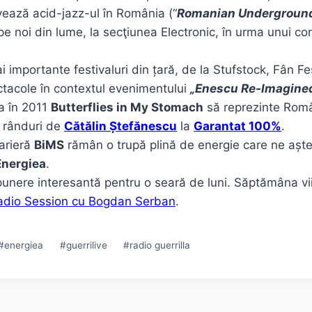
vează acid-jazz-ul în România (“
Romanian Undergroun
pe noi din lume, la secţiunea Electronic, în urma unui con
i importante festivaluri din țară, de la Stufstock, Fân Fe
ctacole în contextul evenimentului
„Enescu Re-Imagined
a în 2011
Butterflies in My Stomach
să reprezinte Român
e rânduri de
Cătălin Ștefănescu
la
Garantat 100%
.
carieră
BiMS
rămân o trupă plină de energie care ne aște
Energiea
.
unere interesantă pentru o seară de luni. Săptămâna v
adio Session cu Bogdan Serban
.
#
energiea
#
guerrilive
#
radio guerrilla