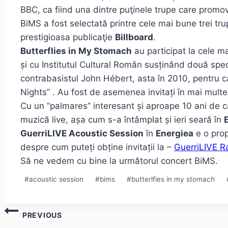
BBC, ca fiind una dintre puţinele trupe care promo
BiMS a fost selectată printre cele mai bune trei tru
prestigioasa publicaţie
Billboard
.
Butterflies in My Stomach
au participat la cele ma
și cu Institutul Cultural Român susținând două spe
contrabasistul John Hébert, asta în 2010, pentru c
Nights” . Au fost de asemenea invitați în mai mult
Cu un ”palmares” interesant și aproape 10 ani de 
muzică live, așa cum s-a întâmplat și ieri seară în
GuerriLIVE Acoustic Session
în
Energiea
e o prop
despre cum puteți obține invitații la –
GuerriLIVE R
Să ne vedem cu bine la următorul concert BiMS.
Post
#
acoustic session
#
bims
#
butterlfies in my stomach
Tags:
Post
PREVIOUS