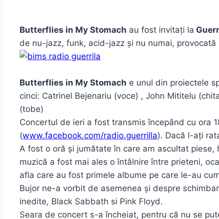
Butterflies in My Stomach
au fost invitați la
Guerr
de nu-jazz, funk, acid-jazz și nu numai, provocat
Butterflies in My Stomach
e unul din proiectele s
cinci: Catrinel Bejenariu (voce) , John Mititelu (chit
(tobe)
Concertul de ieri a fost transmis începând cu ora 18
(
www.facebook.com/radio.guerrilla
). Dacă l-ați ra
A fost o oră și jumătate în care am ascultat piese, 
muzică a fost mai ales o întâlnire între prieteni, oc
afla care au fost primele albume pe care le-au cump
Bujor ne-a vorbit de asemenea și despre schimbarea
inedite, Black Sabbath si Pink Floyd.
Seara de concert s-a încheiat, pentru că nu se put