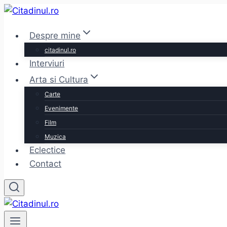
Skip
to
Despre mine
content
citadinul.ro
Interviuri
Arta si Cultura
Carte
Evenimente
Film
Muzica
Eclectice
Contact