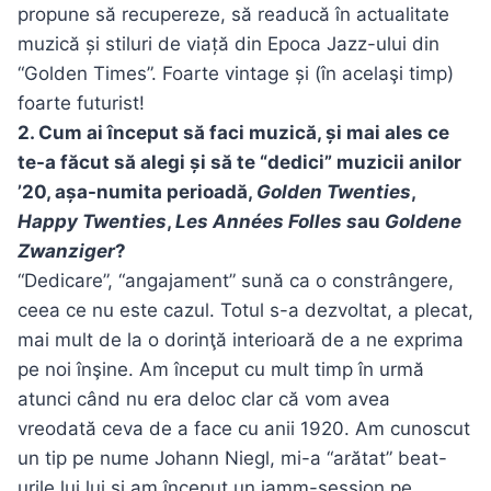
propune să recupereze, să readucă în actualitate
muzică și stiluri de viață din Epoca Jazz-ului din
“Golden Times”. Foarte vintage și (în acelaşi timp)
foarte futurist!
2. Cum ai început să faci muzică, și mai ales ce
te-a făcut să alegi și să te “dedici” muzicii anilor
’20, așa-numita perioadă,
Golden Twenties
,
Happy Twenties
,
Les Années Folles s
au
Goldene
Zwanziger
?
“Dedicare”, “angajament” sună ca o constrângere,
ceea ce nu este cazul. Totul s-a dezvoltat, a plecat,
mai mult de la o dorinţă interioară de a ne exprima
pe noi înşine. Am început cu mult timp în urmă
atunci când nu era deloc clar că vom avea
vreodată ceva de a face cu anii 1920. Am cunoscut
un tip pe nume Johann Niegl, mi-a “arătat” beat-
urile lui lui și am început un jamm-session pe