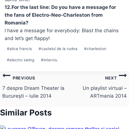
12.For the last line: Do you have a message for
the fans of Electro-Neo-Charleston from
Romania?
I have a message for everybody: Blast the chains
and let’s get flappy!
Post
#
alice francis
#
castelul de la rudna
#
charleston
Tags:
#
electro swing
#
interviu
Post
PREVIOUS
NEXT
navigation
7 despre Dream Theater la
Un playlist virtual –
Bucureşti – iulie 2014
ARTmania 2014
Similar Posts