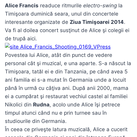
Alice Francis
readuce ritmurile
electro-swing
la
Timişoara duminică seara, unul din concertele
interesante organizate de
Ziua Timişoarei 2014
.
Va fi al doilea concert susţinut de Alice şi colegii ei
de trupă aici.
Povestea lui Alice, atât din punct de vedere
personal cât şi muzical, e una aparte. S-a născut la
Timişoara, tatăl ei e din Tanzania, pe când avea 5
ani familia ei s-a mutat în Germania unde a locuit
până în urmă cu câţiva ani. După anii 2000, mama
ei a cumpărat şi restaurat vechiul castel al familiei
Nikolici din
Rudna
, acolo unde Alice îşi petrece
timpul atunci când nu e prin turnee sau în
studiourile din Germania.
În ceea ce priveşte latura muzicală, Alice a cucerit