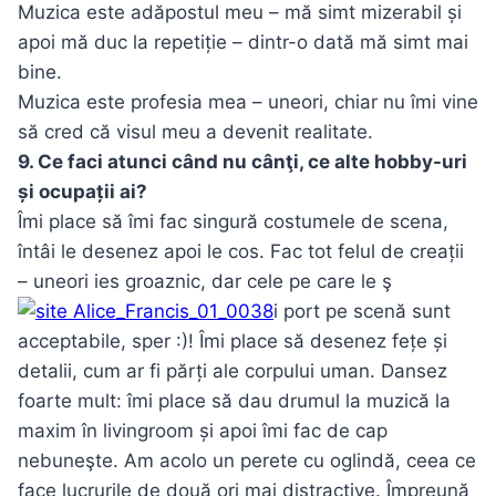
Muzica este adăpostul meu – mă simt mizerabil și
apoi mă duc la repetiție – dintr-o dată mă simt mai
bine.
Muzica este profesia mea – uneori, chiar nu îmi vine
să cred că visul meu a devenit realitate.
9. Ce faci atunci când nu cânţi, ce alte hobby-uri
și ocupații ai?
Îmi place să îmi fac singură costumele de scena,
întâi le desenez apoi le cos. Fac tot felul de creații
– uneori ies groaznic, dar cele pe care le ş
i port pe scenă sunt
acceptabile, sper :)! Îmi place să desenez fețe și
detalii, cum ar fi părți ale corpului uman. Dansez
foarte mult: îmi place să dau drumul la muzică la
maxim în livingroom și apoi îmi fac de cap
nebuneşte. Am acolo un perete cu oglindă, ceea ce
face lucrurile de două ori mai distractive. Împreună