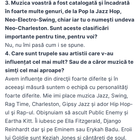
3. Muzica voastră a fost catalogată şi încadrată
în foarte multe genuri, de la Pop la Jazz Hop,
Neo-Electro-Swing, chiar iar tu o numeşti undeva
Neo-Charleston. Sunt aceste clasificări
importante pentru tine, pentru voi?
Nu, nu îmi pasă cum i se spune.
4. Care sunt trupele sau artistii care v-au
influențat cel mai mult? Sau de a căror muzică te
simţi cel mai aproape?
Avem influenţe din direcţii foarte diferite şi în
aceeaşi măsură suntem o echipă cu personalităţi
foarte diferite. Mie imi place muzica Jazz, Swing,
Rag Time, Charleston, Gipsy Jazz și ador Hip Hop-
ul şi Rap-ul. Obişnuiam să ascult Public Enemy și
Eartha Kitt. Îi iubesc pe Ella Fitzgerald, Django
Reinhardt dar şi pe Eminem sau Erykah Badu. Eroii
lui Goldie sunt Keziah Jones și cântăreți de soul.