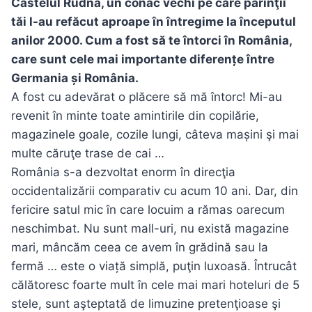
Castelul Rudna, un conac vechi pe care părinţii
tăi l-au refăcut aproape în întregime la începutul
anilor 2000. Cum a fost să te întorci în România,
care sunt cele mai importante diferențe între
Germania și România.
A fost cu adevărat o plăcere să mă întorc! Mi-au
revenit în minte toate amintirile din copilărie,
magazinele goale, cozile lungi, câteva mașini şi mai
multe căruţe trase de cai …
România s-a dezvoltat enorm în direcţia
occidentalizării comparativ cu acum 10 ani. Dar, din
fericire satul mic în care locuim a rămas oarecum
neschimbat. Nu sunt mall-uri, nu există magazine
mari, mâncăm ceea ce avem în grădină sau la
fermă … este o viață simplă, puţin luxoasă. Întrucât
călătoresc foarte mult în cele mai mari hoteluri de 5
stele, sunt aşteptată de limuzine pretenţioase şi