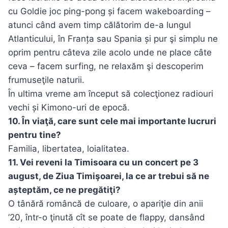
cu Goldie joc ping-pong și facem wakeboarding –
atunci când avem timp călătorim de-a lungul
Atlanticului, în Franța sau Spania și pur şi simplu ne
oprim pentru câteva zile acolo unde ne place câte
ceva – facem surfing, ne relaxăm şi descoperim
frumuseţile naturii.
În ultima vreme am început să colecţionez radiouri
vechi și Kimono-uri de epocă.
10. În viaţă, care sunt cele mai importante lucruri
pentru tine?
Familia, libertatea, loialitatea.
11. Vei reveni la Timisoara cu un concert pe 3
august, de Ziua Timişoarei, la ce ar trebui să ne
așteptăm, ce ne pregătiţi?
O tânără româncă de culoare, o apariţie din anii
’20, într-o ţinută cît se poate de flappy, dansând