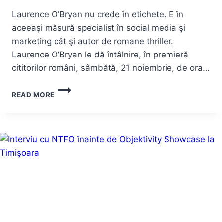
Laurence O’Bryan nu crede în etichete. E în
aceeaşi măsură specialist în social media şi
marketing cât şi autor de romane thriller.
Laurence O’Bryan le dă întâlnire, în premieră
cititorilor români, sâmbătă, 21 noiembrie, de ora…
LAURENCE
READ MORE
O’BRYAN,
DESPRE
ROMANE
THRILLER
ŞI
SOCIAL
MEDIA
MARKETING