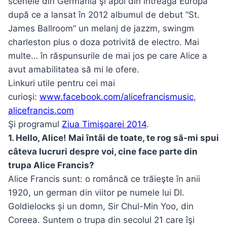
scenele din Germania şi apoi din întreaga Europă
după ce a lansat în 2012 albumul de debut “St.
James Ballroom” un melanj de jazzm, swingm
charleston plus o doza potrivită de electro. Mai
multe… în răspunsurile de mai jos pe care Alice a
avut amabilitatea să mi le ofere.
Linkuri utile pentru cei mai
curioşi:
www.facebook.com/alicefrancismusic
,
alicefrancis.com
Şi programul
Ziua Timişoarei 2014
.
1. Hello, Alice! Mai întâi de toate, te rog să-mi spui
câteva lucruri despre voi, cine face parte din
trupa Alice Francis?
Alice Francis sunt: o româncă ce trăieşte în anii
1920, un german din viitor pe numele lui Dl.
Goldielocks și un domn, Sir Chul-Min Yoo, din
Coreea. Suntem o trupa din secolul 21 care îşi