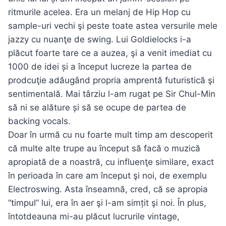
ritmurile acelea. Era un melanj de Hip Hop cu
sample-uri vechi şi peste toate astea versurile mele
jazzy cu nuanţe de swing. Lui Goldielocks i-a
plăcut foarte tare ce a auzea, şi a venit imediat cu
1000 de idei și a început lucreze la partea de
prodcuţie adăugând propria amprentă futuristică şi
sentimentală. Mai târziu l-am rugat pe Sir Chul-Min
să ni se alăture și să se ocupe de partea de
backing vocals.
Doar în urmă cu nu foarte mult timp am descoperit
că multe alte trupe au început să facă o muzică
apropiată de a noastră, cu influenţe similare, exact
în perioada în care am început şi noi, de exemplu
Electroswing. Asta înseamnă, cred, că se apropia
“timpul” lui, era în aer şi l-am simțit şi noi. În plus,
întotdeauna mi-au plăcut lucrurile vintage,