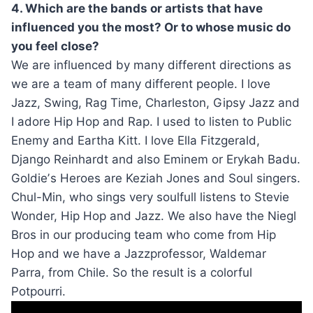
4. Which are the bands or artists that have
influenced you the most? Or to whose music do
you feel close?
We are influenced by many different directions as
we are a team of many different people. I love
Jazz, Swing, Rag Time, Charleston, Gipsy Jazz and
I adore Hip Hop and Rap. I used to listen to Public
Enemy and Eartha Kitt. I love Ella Fitzgerald,
Django Reinhardt and also Eminem or Erykah Badu.
Goldieʼs Heroes are Keziah Jones and Soul singers.
Chul-Min, who sings very soulfull listens to Stevie
Wonder, Hip Hop and Jazz. We also have the Niegl
Bros in our producing team who come from Hip
Hop and we have a Jazzprofessor, Waldemar
Parra, from Chile. So the result is a colorful
Potpourri.