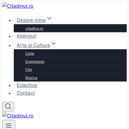
Skip
to
Despre mine
content
citadinul.ro
Interviuri
Arta si Cultura
Carte
Evenimente
Film
Muzica
Eclectice
Contact