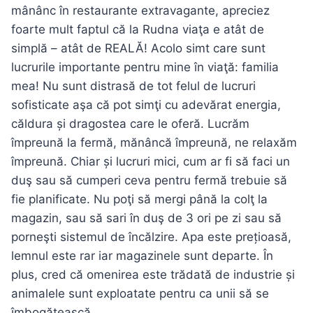
mânânc în restaurante extravagante, apreciez
foarte mult faptul că la Rudna viaţa e atât de
simplă – atât de REALĂ! Acolo simt care sunt
lucrurile importante pentru mine în viaţă: familia
mea! Nu sunt distrasă de tot felul de lucruri
sofisticate aşa că pot simţi cu adevărat energia,
căldura și dragostea care le oferă. Lucrăm
împreună la fermă, mănâncă împreună, ne relaxăm
împreună. Chiar și lucruri mici, cum ar fi să faci un
duş sau să cumperi ceva pentru fermă trebuie să
fie planificate. Nu poţi să mergi până la colţ la
magazin, sau să sari în duş de 3 ori pe zi sau să
porneşti sistemul de încălzire. Apa este prețioasă,
lemnul este rar iar magazinele sunt departe. În
plus, cred că omenirea este trădată de industrie și
animalele sunt exploatate pentru ca unii să se
îmbogăţească.