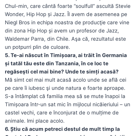
Chul-min, care cântă foarte “soulfull” ascultă Stevie
Wonder, Hip Hop și Jazz. Îl avem de asemenea pe
Niegl Bros in echipa noastra de producţie care vine
din zona Hip Hop și avem un profesor de Jazz,
Waldemar Parra, din Chile. Aşa că, rezultatul este
un potpurri plin de culoare.
5. Te-ai născut în Timișoara, ai trăit în Germania
și tatăl tău este din Tanzania, în ce loc te
regăseşti cel mai bine? Unde te simți acasă?
Mă simt cel mai mult acasă acolo unde se află cei
pe care îi iubesc şi unde natura e foarte aproape.
S-a întâmplat că familia mea să se mute înapoi la
Timișoara într-un sat mic în mijlocul nicăieriului – un
castel vechi, care e înconjurat de o mulțime de
animale. Imi place acolo.
6. Știu că acum petreci destul de mult timp la