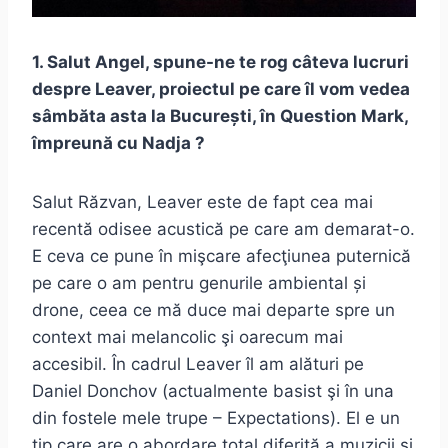
1. Salut Angel, spune-ne te rog câteva lucruri
despre Leaver, proiectul pe care îl vom vedea
sâmbăta asta la București, în Question Mark,
împreună cu Nadja ?
Salut Răzvan, Leaver este de fapt cea mai
recentă odisee acustică pe care am demarat-o.
E ceva ce pune în mişcare afecţiunea puternică
pe care o am pentru genurile ambiental și
drone, ceea ce mă duce mai departe spre un
context mai melancolic şi oarecum mai
accesibil. În cadrul Leaver îl am alături pe
Daniel Donchov (actualmente basist şi în una
din fostele mele trupe – Expectations). El e un
tip care are o abordare total diferită a muzicii și