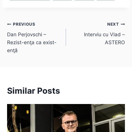
Post
PREVIOUS
NEXT
Dan Perjovschi –
Interviu cu Vlad –
navigation
Rezist-enţa ca exist-
ASTERO
enţă
Similar Posts