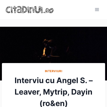
Skip
to
content
INTERVIURI
Interviu cu Angel S. –
Leaver, Mytrip, Dayin
(ro&en)