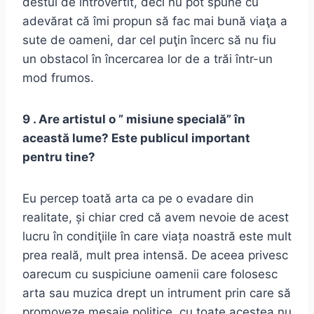
destul de introvertit, deci nu pot spune cu
adevărat că îmi propun să fac mai bună viaţa a
sute de oameni, dar cel puţin încerc să nu fiu
un obstacol în încercarea lor de a trăi într-un
mod frumos.
9 . Are artistul o ” misiune specială” în
această lume? Este publicul important
pentru tine?
Eu percep toată arta ca pe o evadare din
realitate, și chiar cred că avem nevoie de acest
lucru în condiţiile în care viața noastră este mult
prea reală, mult prea intensă. De aceea privesc
oarecum cu suspiciune oamenii care folosesc
arta sau muzica drept un intrument prin care să
promoveze mesaje politice, cu toate acestea nu