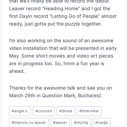
that we’ll finally be able to record the debut
Leaver record “Heading Home” and I got the
first Dayin record “Letting Go of People” almost
ready, just gotta put the puzzle together.
I’m also working on the sound of an awesome
video installation that will be presented in early
May. Some short movies and video art pieces
are in progress too. So, hmm a fun year is
ahead.
Thanks for the awesome talk and see you on
March 29th in Question Mark, Bucharest.
Post
#
angel s.
#
concert
#
drone
#
interview
Tags:
#
interviu cu leaver
#
leaver
#
mytrip
#
nadja