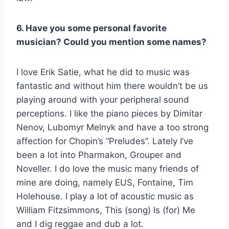
6. Have you some personal favorite
musician? Could you mention some names?
I love Erik Satie, what he did to music was
fantastic and without him there wouldn’t be us
playing around with your peripheral sound
perceptions. I like the piano pieces by Dimitar
Nenov, Lubomyr Melnyk and have a too strong
affection for Chopin’s “Preludes”. Lately I’ve
been a lot into Pharmakon, Grouper and
Noveller. I do love the music many friends of
mine are doing, namely EUS, Fontaine, Tim
Holehouse. I play a lot of acoustic music as
William Fitzsimmons, This (song) Is (for) Me
and I dig reggae and dub a lot.