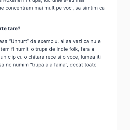
 Roxanei in trupa, lucrurile s-au mai
a ne concentram mai mult pe voci, sa simtim ca
rte tare?
esa “Unhurt” de exemplu, ai sa vezi ca nu e
em fi numiti o trupa de indie folk, fara a
n clip cu o chitara rece si o voce, lumea iti
t sa ne numim “trupa aia faina”, decat toate