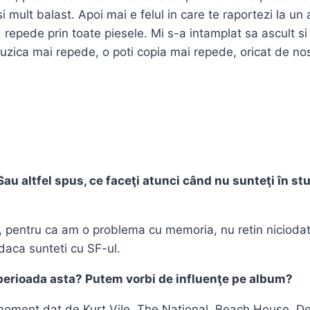
i mult balast. Apoi mai e felul in care te raportezi la u
repede prin toate piesele. Mi s-a intamplat sa ascult si 
e muzica mai repede, o poti copia mai repede, oricat de no
Sau altfel spus, ce faceţi atunci când nu sunteţi în stu
e, pentru ca am o problema cu memoria, nu retin nicioda
 daca sunteti cu SF-ul.
în perioada asta? Putem vorbi de influenţe pe album?
oment dat de Kurt Vile, The National, Beach House, Dest