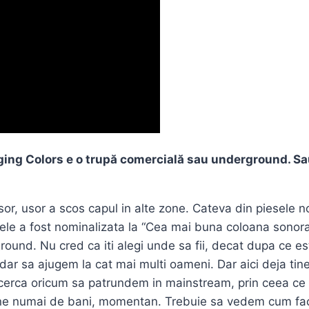
inging Colors e o trupă comercială sau underground. Sa
sor, usor a scos capul in alte zone. Cateva din piesele 
ele a fost nominalizata la “Cea mai buna coloana sonora 
ound. Nu cred ca iti alegi unde sa fii, decat dupa ce es
dar sa ajugem la cat mai multi oameni. Dar aici deja ti
rca oricum sa patrundem in mainstream, prin ceea ce fa
a tine numai de bani, momentan. Trebuie sa vedem cum fa