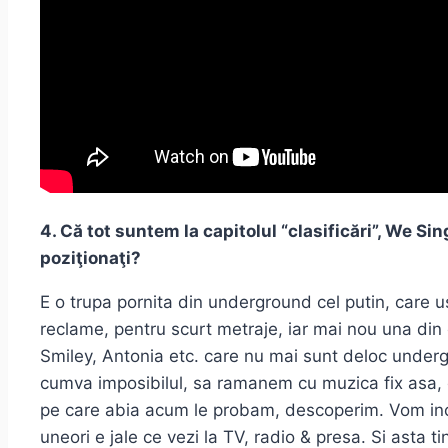
4. Că tot suntem la capitolul “clasificări”, We S
poziţionaţi?
E o trupa pornita din underground cel putin, care u
reclame, pentru scurt metraje, iar mai nou una din 
Smiley, Antonia etc. care nu mai sunt deloc undergr
cumva imposibilul, sa ramanem cu muzica fix asa, 
pe care abia acum le probam, descoperim. Vom ince
uneori e jale ce vezi la TV, radio & presa. Si ast