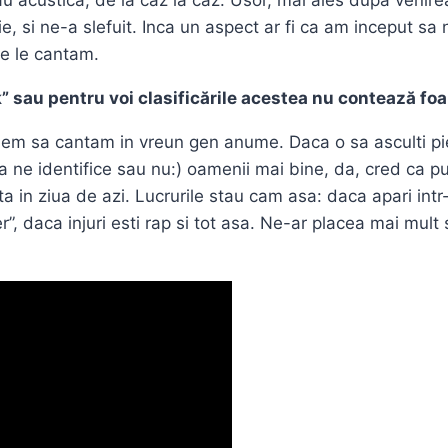
au acustica, de la caz la caz. Usor, mai ales dupa venirea
e, si ne-a slefuit. Inca un aspect ar fi ca am inceput s
re le cantam.
” sau pentru voi clasificările acestea nu contează foa
nem sa cantam in vreun gen anume. Daca o sa asculti pi
a ne identifice sau nu:) oamenii mai bine, da, cred ca put
in ziua de azi. Lucrurile stau cam asa: daca apari intr-u
ster”, daca injuri esti rap si tot asa. Ne-ar placea mai mul