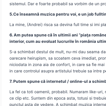
sistemul. Dar e foarte probabil sa vorbim de un pr
5.Ce înseamnă muzica pentru voi, e un job fullti
La mine, (Andrei) risca sa devina full time si imi pl
6. Am putea spune că în ultimii ani “piaţa român
interior, cum au evoluat lucrurile în românia ulti
S-a schimbat destul de mult, nu-mi dau seama daca
oarecare heirupism, sa scoatem ceva imediat, pro
niciodata in zona aia de confort, in care sa fie ma
in care controlul asupra artistului trebuie sa intre
7. Putem spune că internetul / online-ul a schimba
La fel ca toti oamenii, probabil. Numaram like-uri
ce clip etc. Suntem din epoca asta, totusi si treb
punctul asta de vedere. A schimbat muzica internetul