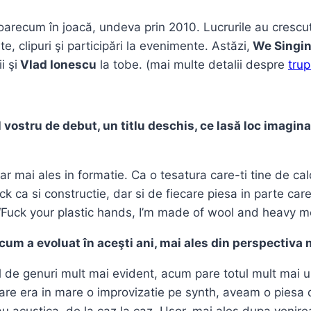
l oarecum în joacă, undeva prin 2010. Lucrurile au crescu
, clipuri şi participări la evenimente. Astăzi,
We Singin
i şi
Vlad Ionescu
la tobe. (mai multe detalii despre
tru
vostru de debut, un titlu deschis, ce lasă loc imagina
ar mai ales in formatie. Ca o tesatura care-ti tine de cal
ck ca si constructie, dar si de fiecare piesa in parte care 
 “Fuck your plastic hands, I’m made of wool and heavy me
, cum a evoluat în aceşti ani, mai ales din perspectiva
l de genuri mult mai evident, acum pare totul mult mai 
re era in mare o improvizatie pe synth, aveam o piesa d