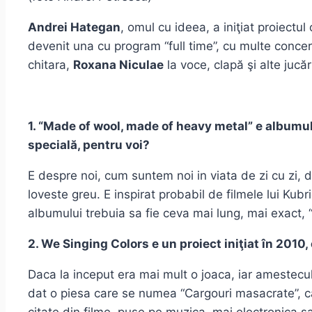
Andrei Hategan
, omul cu ideea, a iniţiat proiectu
devenit una cu program “full time”, cu multe concerte
chitara,
Roxana Niculae
la voce, clapă şi alte jucări
1. “Made of wool, made of heavy metal” e albumul 
specială, pentru voi?
E despre noi, cum suntem noi in viata de zi cu zi, d
loveste greu. E inspirat probabil de filmele lui Kubri
albumului trebuia sa fie ceva mai lung, mai exact,
2. We Singing Colors e un proiect iniţiat în 2010
Daca la inceput era mai mult o joaca, iar amestecu
dat o piesa care se numea “Cargouri masacrate”, ca