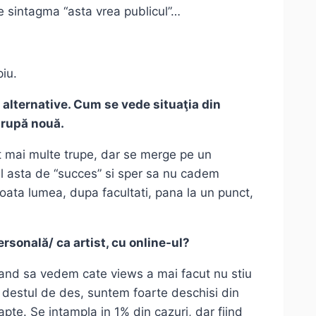
e sintagma “asta vrea publicul”…
piu.
 alternative. Cum se vede situaţia din
 trupă nouă.
t mai multe trupe, dar se merge pe un
 asta de “succes” si sper sa nu cadem
toata lumea, dupa facultati, pana la un punct,
rsonală/ ca artist, cu online-ul?
 cand sa vedem cate views a mai facut nu stiu
 destul de des, suntem foarte deschisi din
apte. Se intampla in 1% din cazuri, dar fiind