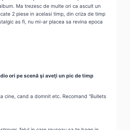
n album. Ma trezesc de multe ori ca ascult un
cate 2 piese in acelasi timp, din criza de timp
stalgic as fi, nu mi-ar placea sa revina epoca
dio ori pe scenă şi aveţi un pic de timp
ta cine, cand a domnit etc. Recomand “Bullets
royer, felul in care reuseau sa te bage in