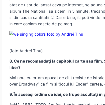
atat de usor de lansat ceva pe internet, se aduna s
album The National, sa zicem, in 5 minute, trecand 
si din cauza cantitatii 🙂 Dar e bine, iti poti vind
in care copiam casete de pe mag.
(foto Andrei Tinu)
8. Ce ne recomandaţi la capitolul carte sau film. 
liber?
Mai nou, eu m-am apucat de citit reviste de istori
over Broadway” ca film si “Jocul lui Ender”, cartea,
9. În aceeaşi ordine de idei, ce trupe ascultaţi 
A-HA, ABBA, TOTO. Am fost foarte inspirati la un m