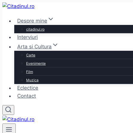
Skip
to
Despre mine
content
citadinul.ro
Interviuri
Arta si Cultura
Carte
Evenimente
Film
Muzica
Eclectice
Contact