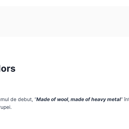
lors
mul de debut, “
Made of wool, made of heavy metal
” î
rupei.