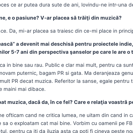
oces ce ar putea dura sute de ani, lovindu-ne intr-una d
me, e o pasiune? V-ar placea să trăiţi din muzică?
ace. Da, mi-ar placea sa traiesc din ce-mi place in princi
ească” a devenit mai deschisă pentru proiectele indie,
milor 5-7 ani din perspectiva şanselor pe care le are o
 in bine sau rau. Public e clar mai mult, pentru ca sun
movam puternic, bagam PR si gata. Ma deranjeaza genul
i mult PR decat muzica. Referitor la sanse, egale pentru 
 pe maini mai dibace.
t muzica, dacă da, în ce fel? Care e relaţia voastră pe
, ne ofticam cand ne critica lumea, ne uitam din cand in
uie sa o exploatam cat mai bine. Vorbim cu oamenii pe FB
, pentru ca iti da iluzia asta ca poti fi cineva peste no