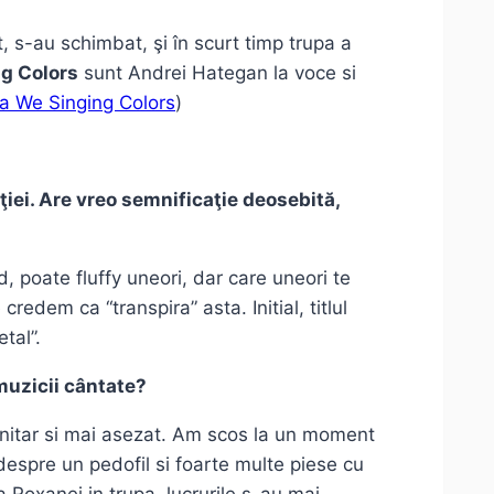
t, s-au schimbat, şi în scurt timp trupa a
g Colors
sunt Andrei Hategan la voce si
pa We Singing Colors
)
ţiei. Are vreo semnificaţie deosebită,
d, poate fluffy uneori, dar care uneori te
credem ca “transpira” asta. Initial, titlul
tal”.
 muzicii cântate?
unitar si mai asezat. Am scos la un moment
espre un pedofil si foarte multe piese cu