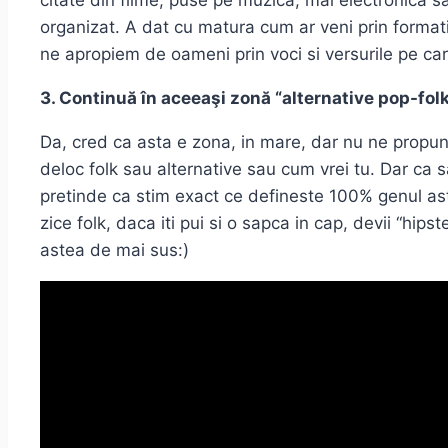
citate din filme, puse pe muzica, mai electronica s
organizat. A dat cu matura cum ar veni prin formati
ne apropiem de oameni prin voci si versurile pe ca
3. Continuă în aceeaşi zonă “alternative pop-folk
Da, cred ca asta e zona, in mare, dar nu ne propu
deloc folk sau alternative sau cum vrei tu. Dar ca s
pretinde ca stim exact ce defineste 100% genul asta 
zice folk, daca iti pui si o sapca in cap, devii “hip
astea de mai sus:)