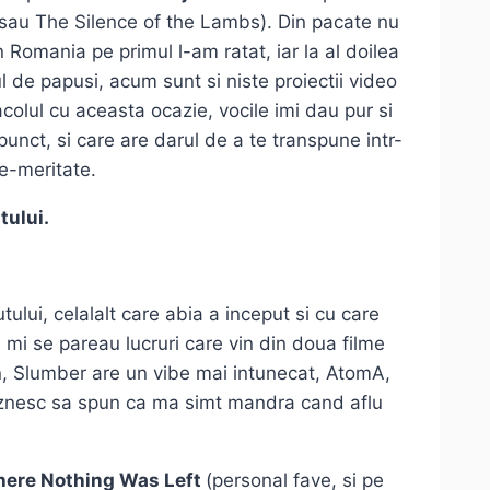
ho sau The Silence of the Lambs). Din pacate nu
 Romania pe primul l-am ratat, iar la al doilea
l de papusi, acum sunt si niste proiectii video
colul cu aceasta ocazie, vocile imi dau pur si
 punct, si care are darul de a te transpune intr-
e-meritate.
ului.
ului, celalalt care abia a inceput si cu care
 mi se pareau lucruri care vin din doua filme
un, Slumber are un vibe mai intunecat, AtomA,
aznesc sa spun ca ma simt mandra cand aflu
Where Nothing Was Left
(personal fave, si pe