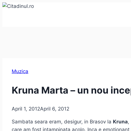
Skip
to
content
Muzica
Kruna Marta – un nou inc
April 1, 2012
April 6, 2012
Sambata seara eram, desigur, in Brasov la
Kruna
,
care am fost intampinata acolo. Inca e emotionant 