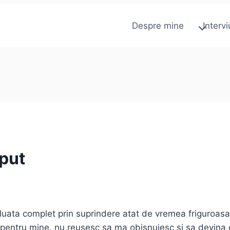
Despre mine
Intervi
eput
 luata complet prin suprindere atat de vremea friguroas
pentru mine, nu reusesc sa ma obisnuiesc si sa devina o