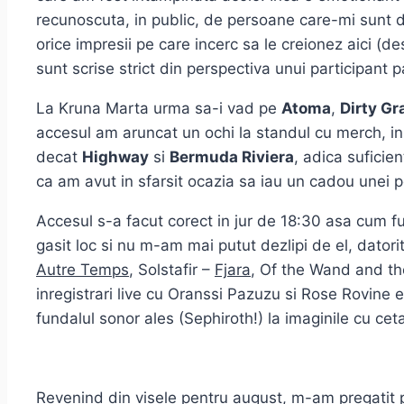
recunoscuta, in public, de persoane care-mi sunt d
orice impresii pe care incerc sa le creionez aici (d
sunt scrise strict din perspectiva unui participant
La Kruna Marta urma sa-i vad pe
Atoma
,
Dirty Gr
accesul am aruncat un ochi la standul cu merch, in
decat
Highway
si
Bermuda Riviera
, adica suficie
ca am avut in sfarsit ocazia sa iau un cadou unei 
Accesul s-a facut corect in jur de 18:30 asa cum fu
gasit loc si nu m-am mai putut dezlipi de el, datorit
Autre Temps
, Solstafir –
Fjara
, Of the Wand and t
inregistrari live cu Oranssi Pazuzu si Rose Rovine 
fundalul sonor ales (Sephiroth!) la imaginile cu ce
Revenind din visele pentru august, m-am pregatit 