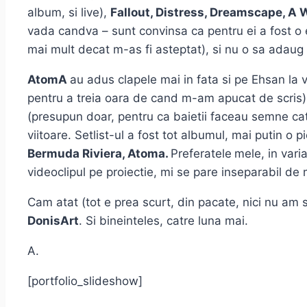
album, si live),
Fallout, Distress, Dreamscape, A 
vada candva – sunt convinsa ca pentru ei a fost o e
mai mult decat m-as fi asteptat), si nu o sa adaug
AtomA
au adus clapele mai in fata si pe Ehsan la 
pentru a treia oara de cand m-am apucat de scris),
(presupun doar, pentru ca baietii faceau semne cat
viitoare. Setlist-ul a fost tot albumul, mai putin o pi
Bermuda Riviera, Atoma.
Preferatele
mele, in vari
videoclipul pe proiectie, mi se pare inseparabil de 
Cam atat (tot e prea scurt, din pacate, nici nu am 
DonisArt
. Si bineinteles, catre luna mai.
A.
[portfolio_slideshow]