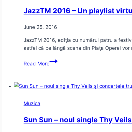
românesc
JazzTM 2016 – Un playlist virt
June 25, 2016
JazzTM 2016, ediţia cu numărul patru a festiva
astfel că pe lângă scena din Piaţa Operei vor
JazzTM
Read More
2016
–
Un
playlist
virtual
Muzica
–
Program
Sun Sun – noul single Thy Veils 