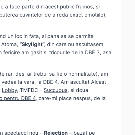
 a face parte din acest public frumos, si
 puterea cuvintelor de a reda exact emotiile),
d un loc in fata, si pana sa se permita
 Atoma, “
Skylight
”, din care nu ascultasem
 fericire am gasit si tricourile de la DBE 3, asa
 rar, desi ar trebui sa fie o normalitate), am
oi vedea la vara, la DBE 4. Am ascultat Alcest –
–
Lobby
, TMFDC –
Succubus
, si doua
o pentru DBE 4
, care-mi place nespus, de la
un spectacol nou –
Rejection
– bazat pe