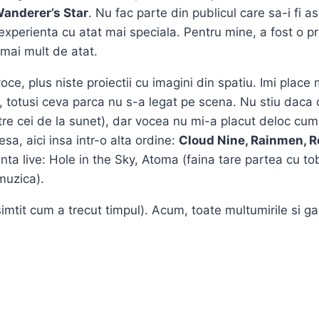
Wanderer’s Star
. Nu fac parte din publicul care sa-i fi asc
xperienta cu atat mai speciala. Pentru mine, a fost o pr
 mai mult de atat.
voce, plus niste proiectii cu imagini din spatiu. Imi pla
 totusi ceva parca nu s-a legat pe scena. Nu stiu daca
re cei de la sunet), dar vocea nu mi-a placut deloc cum
esa, aici insa intr-o alta ordine:
Cloud Nine, Rainmen, Re
anta live: Hole in the Sky, Atoma (faina tare partea cu t
muzica).
simtit cum a trecut timpul). Acum, toate multumirile si 