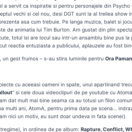
fel a servit ca inspiratie si pentru personajele din Psyc
tul vechi si cel nou, desi DGT sunt la al treilea show in
 prezenta asa cum trebuie. Pe langa muzica, balet si jocu
ste de animatia lui Tim Burton. Am gustat din plin specta
cute, totul isi are locul sau intr-un ansamblu bine pus la
t reactia entuziasta a publicului, aplauzele au fost bin
, un gest frumos – s-au stins luminile pentru
Ora Pamant
oiecte cu aceeasi oameni in spate, unul apartinand trecut
allout
” si cele doua videoclipuri de pe youtube cu Atoma
mi-am dat mult mai bine seama ca au totusi un filon com
upa multi ani, AtomA, pentru prima data pe scena… indr
 am nici un motiv, eu sunt doar undeva in fata scenei).
ntregime), in ordinea de pe album:
Rapture, Conflict, 