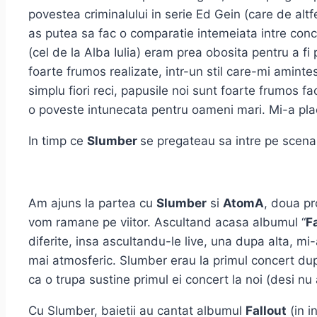
povestea criminalului in serie Ed Gein (care de alt
as putea sa fac o comparatie intemeiata intre concep
(cel de la Alba Iulia) eram prea obosita pentru a fi
foarte frumos realizate, intr-un stil care-mi aminte
simplu fiori reci, papusile noi sunt foarte frumos fa
o poveste intunecata pentru oameni mari. Mi-a placu
In timp ce
Slumber
se pregateau sa intre pe scena
Am ajuns la partea cu
Slumber
si
AtomA
, doua pr
vom ramane pe viitor. Ascultand acasa albumul “
F
diferite, insa ascultandu-le live, una dupa alta, 
mai atmosferic. Slumber erau la primul concert d
ca o trupa sustine primul ei concert la noi (desi nu
Cu Slumber, baietii au cantat albumul
Fallout
(in i