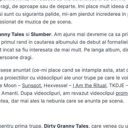
ragi, de aproape sau de departe. Imi place mult ideea de
esi sunt cu siguranta palide, mi-am pierdut increderea in
 pasionat de muzica de pe scena.
anny Tales
si
Slumber
. Am ajuns mai devreme ca sa prin
 primul rand in cautarea albumului de debut al formatiei
nt incat sa fiu interesata de mai mult. Pe langa album, din
persoane dragi.
sese anuntat (ce-mi place cand se intampla asta, atat de
a proiectiilor cu videoclipuri ale unor trupe pe care le v
he Moon –
Sunspot
, Hexvessel –
I Am the Ritual
, TKDJE 
e Amanti. Dupa videoclipuri, am revazut videoclipul
prom
tatea, dar mai ales la nebunia care se anunta pe scena.
pentru prima trupa,
Dirty Granny Tales
, care venea cu 