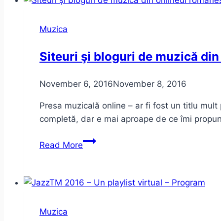
Muzica
Siteuri şi bloguri de muzică di
November 6, 2016
November 8, 2016
Presa muzicală online – ar fi fost un titlu mul
completă, dar e mai aproape de ce îmi propu
Siteuri
Read More
şi
bloguri
de
muzică
din
Muzica
onlineul