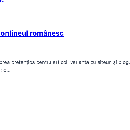
n onlineul românesc
t prea pretenţios pentru articol, varianta cu siteuri şi bl
n: o…