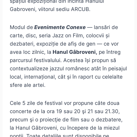
spațiul expozițional din incinta Hanului
Gabroveni, viitorul sediu ARCUB.
Modul de
Evenimente Conexe
— lansări de
carte, disc, seria Jazz on Film, colocvii și
dezbateri, expoziție de afiș de gen — ce vor
avea loc zilnic, la
Hanul Gâbroveni,
pe întreg
parcursul festivalului. Acestea își propun să
contextualizeze jazzul românesc atât în peisajul
local, internațional, cât și în raport cu celelalte
sfere ale artei.
Cele 5 zile de festival vor propune câte doua
concerte de la ora 19 sau 20 şi 21 sau 21.30,
precum şi o proiecţie de film sau o dezbatere,
la Hanul Gâbroveni, cu începere de la miezul
nopţii. Toate detaliile sunt disponibile pe