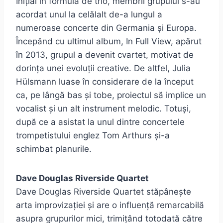
Inițial în formulă de trio, membrii grupului s-au
acordat unul la celălalt de-a lungul a
numeroase concerte din Germania și Europa.
Începând cu ultimul album, In Full View, apărut
în 2013, grupul a devenit cvartet, motivat de
dorința unei evoluții creative. De altfel, Julia
Hülsmann luase în considerare de la început
ca, pe lângă bas și tobe, proiectul să implice un
vocalist și un alt instrument melodic. Totuși,
după ce a asistat la unul dintre concertele
trompetistului englez Tom Arthurs și-a
schimbat planurile.
Dave Douglas Riverside Quartet
Dave Douglas Riverside Quartet stăpânește
arta improvizației și are o influență remarcabilă
asupra grupurilor mici, trimițând totodată către