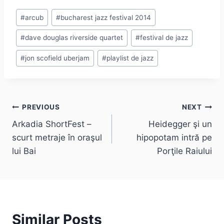
Post
#
arcub
#
bucharest jazz festival 2014
Tags:
#
dave douglas riverside quartet
#
festival de jazz
#
jon scofield uberjam
#
playlist de jazz
Post
PREVIOUS
NEXT
Arkadia ShortFest –
Heidegger şi un
navigation
scurt metraje în oraşul
hipopotam intră pe
lui Bai
Porţile Raiului
Similar Posts