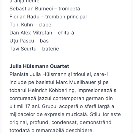
aranjamente
Sebastian Burneci – trompetă
Florian Radu – trombon principal
Toni Kühn – clape
Dan Alex Mitrofan – chitară
Uţu Pascu – bas
Tavi Scurtu – baterie
Julia Hülsmann Quartet
Pianista Julia Hülsmann și trioul ei, care-i
include pe basistul Marc Muellbauer și pe
tobarul Heinrich Köbberling, impresionează și
conturează jazzul contemporan german din
ultimii 17 ani. Grupul acoperă o sferă largă a
mijloacelor de expresie muzicală. Stilul lor este
original, profund, condensat, demonstrând
totodată o remarcabilă deschidere.