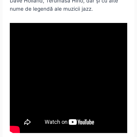
Dave Holland, Terumasa Hino, dar și cu alte
nume de legendă ale muzicii jazz.