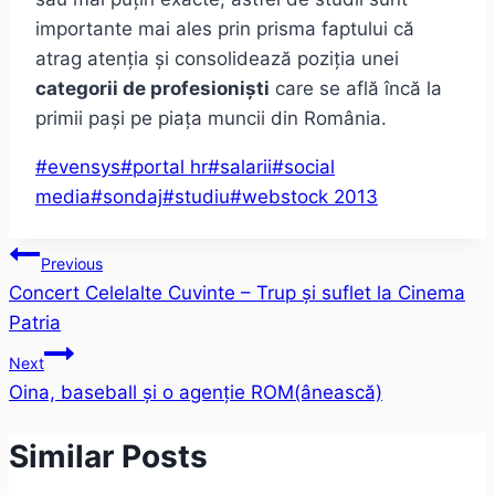
importante mai ales prin prisma faptului că
atrag atenția și consolidează poziția unei
categorii de profesioniști
care se află încă la
primii pași pe piața muncii din România.
Post
#
evensys
#
portal hr
#
salarii
#
social
Tags:
media
#
sondaj
#
studiu
#
webstock 2013
Post
Previous
Concert Celelalte Cuvinte – Trup și suflet la Cinema
navigation
Patria
Next
Oina, baseball și o agenție ROM(ânească)
Similar Posts