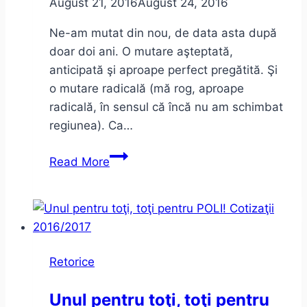
August 21, 2016
August 24, 2016
BloggingTM
2.1
Ne-am mutat din nou, de data asta după
doar doi ani. O mutare aşteptată,
anticipată şi aproape perfect pregătită. Şi
o mutare radicală (mă rog, aproape
radicală, în sensul că încă nu am schimbat
regiunea). Ca…
Oraşele
Read More
din
acelaşi
oraş
Retorice
Unul pentru toţi, toţi pentru