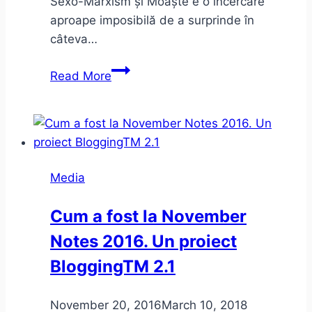
Sexo-Marxism și Moaște e o încercare
aproape imposibilă de a surprinde în
câteva…
Sexo-
Read More
Marxism
și
Moaște
în
Dilema
Media
Veche
+
Cum a fost la November
Dictatură
Notes 2016. Un proiect
BloggingTM 2.1
November 20, 2016
March 10, 2018