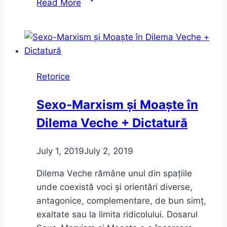
Read More
fost
la
Muzeul
Național
al
Retorice
Literaturii
Române
Sexo-Marxism și Moaște în
Dilema Veche + Dictatură
July 1, 2019
July 2, 2019
Dilema Veche rămâne unul din spațiile
unde coexistă voci și orientări diverse,
antagonice, complementare, de bun simț,
exaltate sau la limita ridicolului. Dosarul