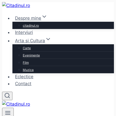
Skip
to
Despre mine
content
citadinul.ro
Interviuri
Arta si Cultura
Carte
Evenimente
Film
Muzica
Eclectice
Contact