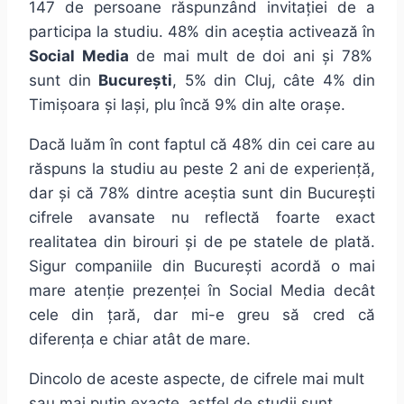
147 de persoane răspunzând invitației de a
participa la studiu. 48% din aceștia activează în
Social Media
de mai mult de doi ani și 78%
sunt din
București
, 5% din Cluj, câte 4% din
Timișoara și Iași, plu încă 9% din alte orașe.
Dacă luăm în cont faptul că 48% din cei care au
răspuns la studiu au peste 2 ani de experiență,
dar și că 78% dintre aceștia sunt din București
cifrele avansate nu reflectă foarte exact
realitatea din birouri și de pe statele de plată.
Sigur companiile din București acordă o mai
mare atenție prezenței în Social Media decât
cele din țară, dar mi-e greu să cred că
diferența e chiar atât de mare.
Dincolo de aceste aspecte, de cifrele mai mult
sau mai puțin exacte, astfel de studii sunt