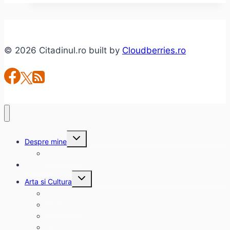
conţinutul
video.
Şi
© 2026 Citadinul.ro built by
Cloudberries.ro
de
ce
merg
la
Webstock
2015
Toggle
Despre mine
child
menu
citadinul.ro
Interviuri
Toggle
Arta si Cultura
child
menu
Carte
Evenimente
Film
Muzica