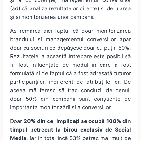
și a concurenței, managementul conversiilor
(adfică analiza rezultatelor directe) și derularea
și și monitorizarea unor campanii.
Aș remarca aici faptul că doar monitorizarea
brandului și managementul conversiilor apar
doar cu socruri ce depășesc doar cu puțin 50%.
Rezultatele la această întrebare este posibil să
fii fost influențate de modul în care a fost
formulată și de faptul că a fost adresată tuturor
participanților, indiferent de atribuțiile lor. De
aceea mă feresc să trag concluzii de genul,
doar 50% din companii sunt conștiente de
importanța monitorizării și a conversiilor.
Doar
20% din cei implicați se ocupă 100% din
timpul petrecut la birou exclusiv de Social
Media
, iar în total încă 53% petrec mai mult de