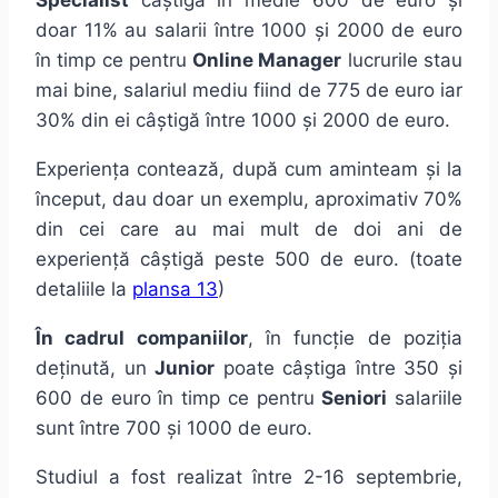
Specialist
câștigă în medie 600 de euro și
doar 11% au salarii între 1000 și 2000 de euro
în timp ce pentru
Online Manager
lucrurile stau
mai bine, salariul mediu fiind de 775 de euro iar
30% din ei câștigă între 1000 și 2000 de euro.
Experiența contează, după cum aminteam și la
început, dau doar un exemplu, aproximativ 70%
din cei care au mai mult de doi ani de
experiență câștigă peste 500 de euro. (toate
detaliile la
plansa 13
)
În cadrul companiilor
, în funcție de poziția
deținută, un
Junior
poate câștiga între 350 și
600 de euro în timp ce pentru
Seniori
salariile
sunt între 700 și 1000 de euro.
Studiul a fost realizat între 2-16 septembrie,