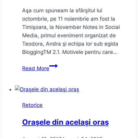
Aşa cum spuneam la sfârşitul lui
octombrie, pe 11 noiembrie am fost la
Timişoara, la November Notes in Social
Media, primul eveniment organizat de
Teodora, Andra şi echipa lor sub egida
BloggingTM 2.1. Motivele pentru care…
Cum
Read More
a
fost
la
November
Retorice
Notes
2016.
Oraşele din acelaşi oraş
Un
proiect