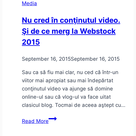
Media
Cotizaţii
2016/2017
Nu cred în conţinutul video.
Şi de ce merg la Webstock
2015
September 16, 2015
September 16, 2015
Sau ca să fiu mai clar, nu ced că într-un
viitor mai apropiat sau mai îndepărtat
conţinutul video va ajunge să domine
online-ul sau că vlog-ul va face uitat
clasicul blog. Tocmai de aceea aştept cu…
Nu
Read More
cred
în