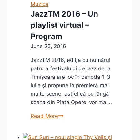
din
Muzica
onlineul
JazzTM 2016 – Un
românesc
playlist virtual –
Program
June 25, 2016
JazzTM 2016, ediţia cu numărul
patru a festivalului de jazz de la
Timişoara are loc în perioda 1-3
iulie şi propune în premieră mai
multe scene, astfel că pe lângă
scena din Piaţa Operei vor mai…
JazzTM
Read More
2016
–