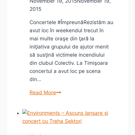
November 19, 2015
November 19,
străvechi
2015
dans
Concertele #ÎmpreunăRezistăm au
indian
avut loc în weekendul trecut în
(video)
mai multe oraşe din ţară la
iniţiativa grupului de ajutor menit
să susţină victimele incendiului
din clubul Colectiv. La Timişoara
concertul a avut loc pe scena
din…
#ImpreunaRezistam Timişoara
Read More
(înregistrare
audio)