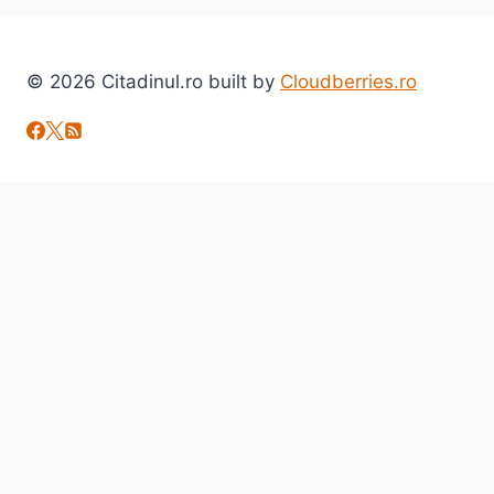
© 2026 Citadinul.ro built by
Cloudberries.ro
Toggle
Despre mine
child
citadinul.ro
menu
Interviuri
Toggle
Arta si Cultura
child
Carte
menu
Evenimente
Film
Muzica
Eclectice