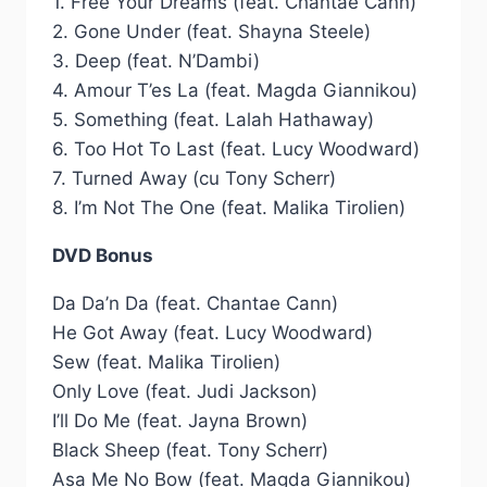
1. Free Your Dreams (feat. Chantae Cann)
2. Gone Under (feat. Shayna Steele)
3. Deep (feat. N’Dambi)
4. Amour T’es La (feat. Magda Giannikou)
5. Something (feat. Lalah Hathaway)
6. Too Hot To Last (feat. Lucy Woodward)
7. Turned Away (cu Tony Scherr)
8. I’m Not The One (feat. Malika Tirolien)
DVD Bonus
Da Da’n Da (feat. Chantae Cann)
He Got Away (feat. Lucy Woodward)
Sew (feat. Malika Tirolien)
Only Love (feat. Judi Jackson)
I’ll Do Me (feat. Jayna Brown)
Black Sheep (feat. Tony Scherr)
Asa Me No Bow (feat. Magda Giannikou)