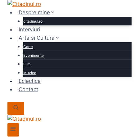
Skip
to
Despre mine
content
citadinul.ro
Interviuri
Arta si Cultura
Carte
Evenimente
Film
Muzica
Eclectice
Contact