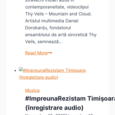
contemporaneitate, videoclipul
Thy Veils – Mountain and Cloud.
Artistul multimedia Daniel
Dorobanțu, fondatorul
ansamblului de artă sincretică Thy
Veils, semnează…
Thy
Read More
Veils
–
Mountain
and
Cloud.
Muzica
Întâlnire
#ImpreunaRezistam Timişoar
cu
(înregistrare audio)
Odissi
un