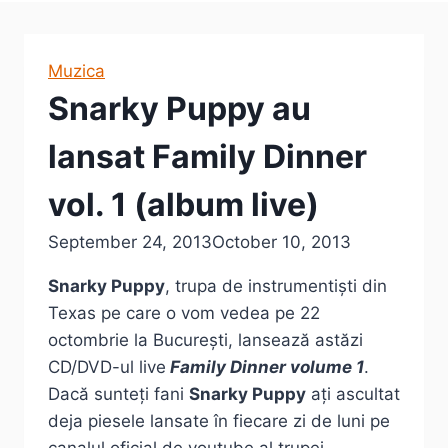
Muzica
Snarky Puppy au
lansat Family Dinner
vol. 1 (album live)
September 24, 2013
October 10, 2013
Snarky Puppy
, trupa de instrumentiști din
Texas pe care o vom vedea pe 22
octombrie la București, lansează astăzi
CD/DVD-ul live
Family Dinner volume 1
.
Dacă sunteți fani
Snarky Puppy
ați ascultat
deja piesele lansate în fiecare zi de luni pe
canalul oficial de youtube al trupei.