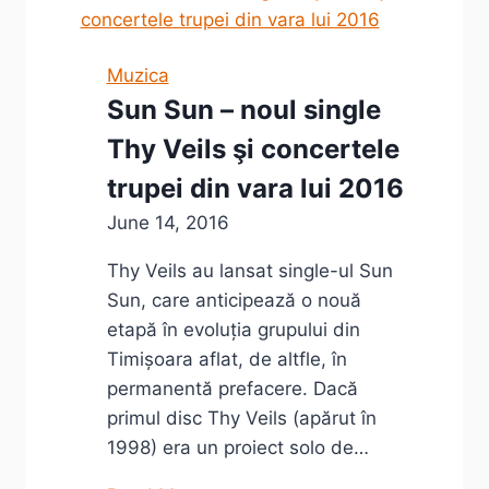
Un
playlist
virtual
Muzica
–
Sun Sun – noul single
Program
Thy Veils şi concertele
trupei din vara lui 2016
June 14, 2016
Thy Veils au lansat single-ul Sun
Sun, care anticipează o nouă
etapă în evoluția grupului din
Timișoara aflat, de altfle, în
permanentă prefacere. Dacă
primul disc Thy Veils (apărut în
1998) era un proiect solo de…