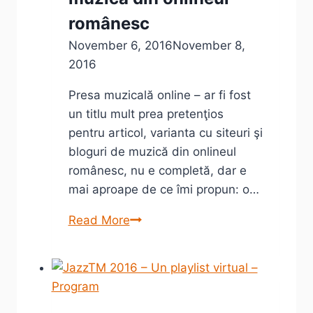
românesc
November 6, 2016
November 8,
2016
Presa muzicală online – ar fi fost
un titlu mult prea pretenţios
pentru articol, varianta cu siteuri şi
bloguri de muzică din onlineul
românesc, nu e completă, dar e
mai aproape de ce îmi propun: o…
Siteuri
Read More
şi
bloguri
de
muzică