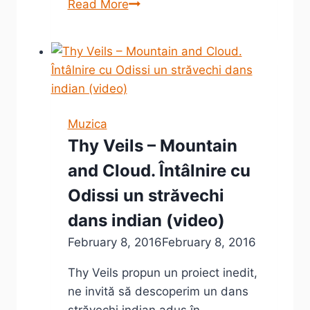
Sun
Read More
Sun
–
noul
single
Thy
Veils
Muzica
şi
Thy Veils – Mountain
concertele
and Cloud. Întâlnire cu
trupei
din
Odissi un străvechi
vara
dans indian (video)
lui
February 8, 2016
February 8, 2016
2016
Thy Veils propun un proiect inedit,
ne invită să descoperim un dans
străvechi indian adus în