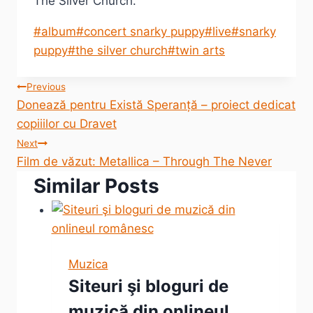
The Silver Church.
Post
#
album
#
concert snarky puppy
#
live
#
snarky
Tags:
puppy
#
the silver church
#
twin arts
Post
Previous
Donează pentru Există Speranță – proiect dedicat
navigation
copiiilor cu Dravet
Next
Film de văzut: Metallica – Through The Never
Similar Posts
Muzica
Siteuri şi bloguri de
muzică din onlineul