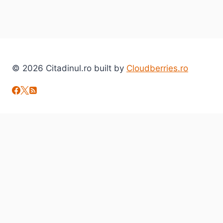
© 2026 Citadinul.ro built by
Cloudberries.ro
Toggle
Despre mine
child
citadinul.ro
menu
Interviuri
Toggle
Arta si Cultura
child
Carte
menu
Evenimente
Film