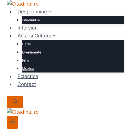
Skip
to
Despre mine
content
citadinul.ro
Interviuri
Arta si Cultura
Carte
Evenimente
Film
Muzica
Eclectice
Contact