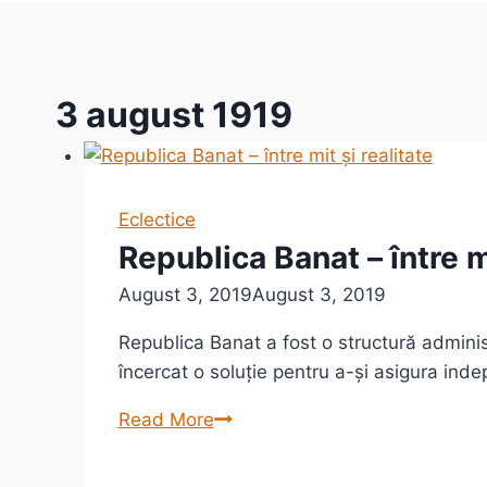
3 august 1919
Eclectice
Republica Banat – între mi
August 3, 2019
August 3, 2019
Republica Banat a fost o structură administ
încercat o soluție pentru a-și asigura ind
Republica
Read More
Banat
–