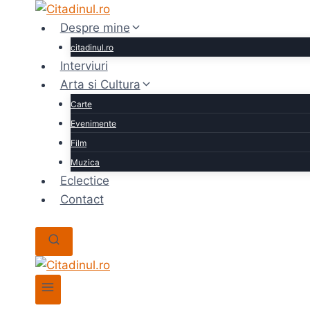
Skip
to
Despre mine
content
citadinul.ro
Interviuri
Arta si Cultura
Carte
Evenimente
Film
Muzica
Eclectice
Contact