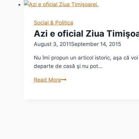
între
mit
și
Social & Politica
realitate
Azi e oficial Ziua Timişoa
August 3, 2011
September 14, 2015
Nu îmi propun un articol istoric, aşa că vo
departe de casă şi nu pot…
Azi
Read More
e
oficial
Ziua
Timişoarei.