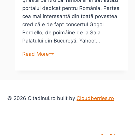
Şi asta pentru că Yahoo! a lansat astăzi
portalul dedicat pentru România. Partea
cea mai interesantă din toată povestea
cred că e de fapt concertul Gogol
Bordello, de poimâine de la Sala
Palatului din Bucureşti. Yahoo!…
De
Read More
astăzi
ne
putem
face
adrese
© 2026 Citadinul.ro built by
Cloudberries.ro
de
mail
@yahoo.ro