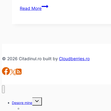
Aer
Read More
conditionat
la
birou
© 2026 Citadinul.ro built by
Cloudberries.ro
Toggle
Despre mine
child
menu
citadinul.ro