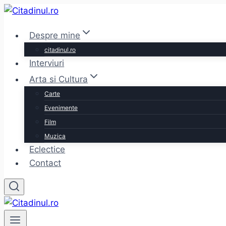
Skip
to
Despre mine
content
citadinul.ro
Interviuri
Arta si Cultura
Carte
Evenimente
Film
Muzica
Eclectice
Contact