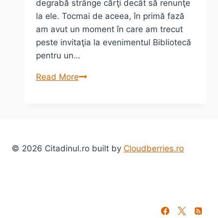
degrabă strânge cărţi decât să renunţe
la ele. Tocmai de aceea, în primă fază
am avut un moment în care am trecut
peste invitaţia la evenimentul Bibliotecă
pentru un…
Bibliotecă
Read More
pentru
un
sat
(din
Banat)
© 2026 Citadinul.ro built by
Cloudberries.ro