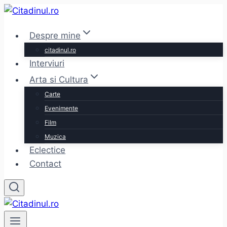
Skip
to
Despre mine
content
citadinul.ro
Interviuri
Arta si Cultura
Carte
Evenimente
Film
Muzica
Eclectice
Contact