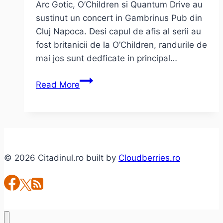
Arc Gotic, O’Children si Quantum Drive au
sustinut un concert in Gambrinus Pub din
Cluj Napoca. Desi capul de afis al serii au
fost britanicii de la O’Children, randurile de
mai jos sunt dedficate in principal…
Arc
Read More
Gotic
si
O’Children
in
concert
© 2026 Citadinul.ro built by
Cloudberries.ro
la
Cluj
Napoca
(foto,
video)