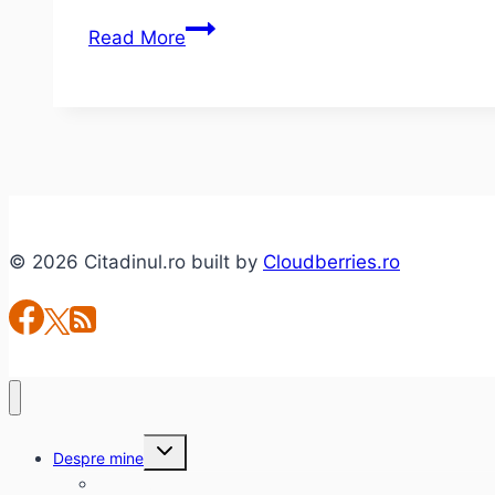
JazzTM
Read More
2016
–
Un
playlist
virtual
–
Program
© 2026 Citadinul.ro built by
Cloudberries.ro
Toggle
Despre mine
child
menu
citadinul.ro