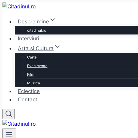
Skip
to
Despre mine
content
citadinul.ro
Interviuri
Arta si Cultura
Carte
Evenimente
Film
Muzica
Eclectice
Contact