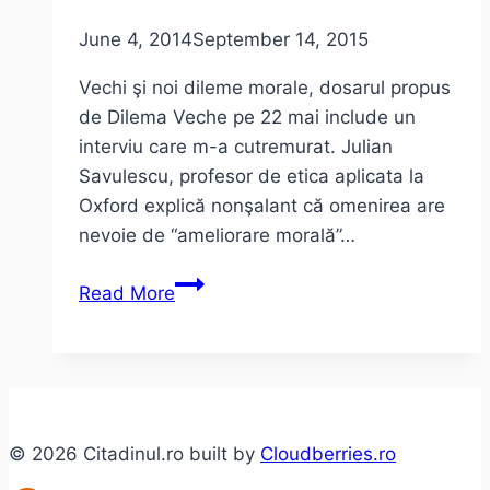
June 4, 2014
September 14, 2015
Vechi şi noi dileme morale, dosarul propus
de Dilema Veche pe 22 mai include un
interviu care m-a cutremurat. Julian
Savulescu, profesor de etica aplicata la
Oxford explică nonşalant că omenirea are
nevoie de “ameliorare morală”…
Bioetică,
Read More
ameliorare
morală?
Nu,
mulţumesc,
prefer
© 2026 Citadinul.ro built by
Cloudberries.ro
libertatea!