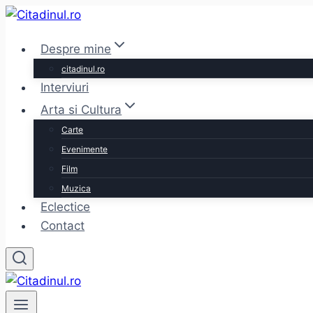
Skip
to
Despre mine
content
citadinul.ro
Interviuri
Arta si Cultura
Carte
Evenimente
Film
Muzica
Eclectice
Contact