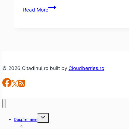
Dominic
Read More
Fritz
alegerea
USR
pentru
Timișoara
2020
© 2026 Citadinul.ro built by
Cloudberries.ro
Toggle
Despre mine
child
menu
citadinul.ro