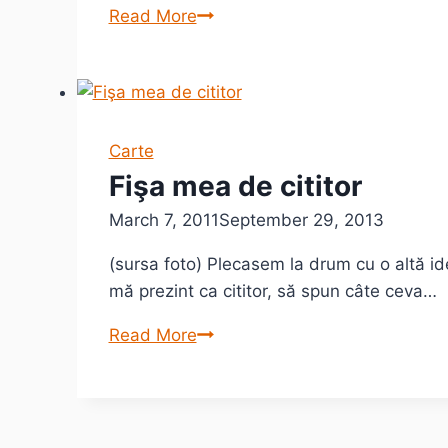
Caietul
Read More
cu
carti
Carte
Fişa mea de cititor
March 7, 2011
September 29, 2013
(sursa foto) Plecasem la drum cu o altă ide
mă prezint ca cititor, să spun câte ceva…
Fişa
Read More
mea
de
cititor