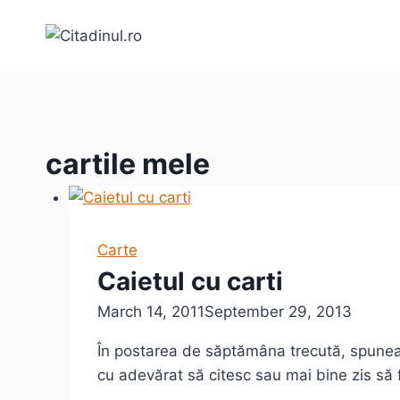
Skip
to
content
cartile mele
Carte
Caietul cu carti
March 14, 2011
September 29, 2013
În postarea de săptămâna trecută, spuneam
cu adevărat să citesc sau mai bine zis să f